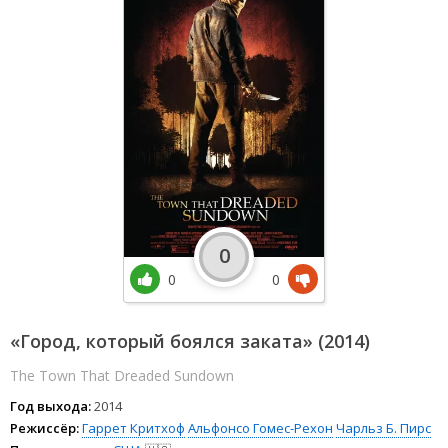
0
0
0
«Город, который боялся заката» (2014)
The Town That Dreaded Sundown
Год выхода:
2014
Режиссёр:
Гаррет Критхоф
Альфонсо Гомес-Рехон
Чарльз Б. Пирс