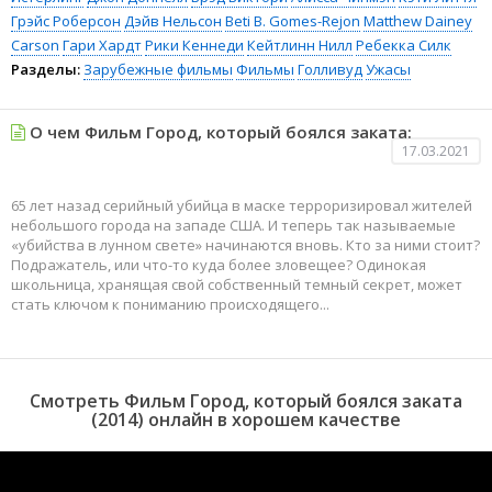
Грэйс Роберсон
Дэйв Нельсон
Beti B. Gomes-Rejon
Matthew Dainey
Carson
Гари Хардт
Рики Кеннеди
Кейтлинн Нилл
Ребекка Силк
Разделы:
Зарубежные фильмы
Фильмы
Голливуд
Ужасы
О чем Фильм Город, который боялся заката:
17.03.2021
65 лет назад серийный убийца в маске терроризировал жителей
небольшого города на западе США. И теперь так называемые
«убийства в лунном свете» начинаются вновь. Кто за ними стоит?
Подражатель, или что-то куда более зловещее? Одинокая
школьница, хранящая свой собственный темный секрет, может
стать ключом к пониманию происходящего...
Смотреть Фильм Город, который боялся заката
(2014) онлайн в хорошем качестве