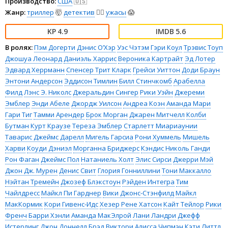
Производство:
США
🇺🇸
Жанр:
триллер
🤯
детектив
🕵️‍♂️
ужасы
😱
4.9
5.6
В ролях:
Пэм Догерти
Дэнис О’Хэр
Уэс Чэтэм
Гэри Коул
Трэвис Тоуп
Джошуа Леонард
Даниэль Харрис
Вероника Картрайт
Эд Лотер
Эдвард Херрманн
Спенсер Трит Кларк
Грейси Уиттон
Доди Браун
Энтони Андерсон
Эддисон Тимлин
Билл Стинчкомб
Арабелла
Филд
Лэнс Э. Николс
Джеральдин Сингер
Рики Уэйн
Джереми
Эмблер
Энди Абеле
Джордж Уилсон
Андреа Коэн
Аманда Мари
Гари Тиг
Тамми Арендер
Брок Морган
Джарен Митчелл
Колби
Бутман
Курт Краузе
Тереза Эмблер
Старлетт Миариаунии
Таварис Джеймс Дарелл
Мигель Гарсиа
Рони Хуммель
Мишель
Харви
Коуди Дэниэл
Морганна Бриджерс
Кэндис Николь Ганди
Рон Фаган
Джеймс Пол
Натаниель Холт
Элис Сирси
Джерри Мэй
Джон Дж. Мурен
Денис Свит
Глория Гонниллини
Тони Маккалло
Нэйтан Тремейн
Джозеф Блэкстоун
Рэйден Интегра
Тим
Чайлдресс
Майкл Пи Гарднер
Вики Джонс-Стэнфилд
Майкл
МакКормик
Кори Гивенс-Идс
Хезер Рене Хатсон
Кайт Тейлор
Рики
Френч
Барри Хэнли
Аманда МакЭлрой
Лани Ландри
Джефф
Истерлинг
Джон Доннелл
Брэд Виктори
Алисса Чипмэн
Кэти Литтл