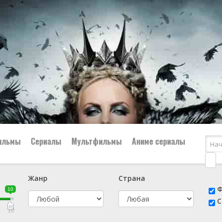
ильмы
Сериалы
Мультфильмы
Аниме сериалы
Жанр
Страна
е
📔 Биография
😎 Боевик
Ф
10
н
👨‍✈️ Военный
🕵️‍♂️ Детектив
С
й
📑 Документальный
😫 Драма
10