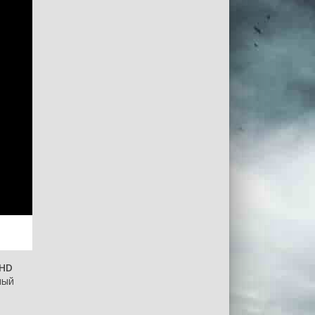
 HD
ный