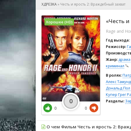
🎲 Игра
ХДРЕЗКА
»
Честь и ярость 2: Враждебный захват
🎙 Концерт
👫 Мелод
«Честь и
Хорошее (HD)
🕺 Мюзик
Rage and Hon
👨‍💻 Реал
🎤 Ток-шо
Год выхода:
🧙‍♀️ Фант
Режиссёр:
Г
Производств
🏅 Церем
Жанр:
драма
криминал
🔪
В ролях:
Пат
Алекс Тамун
Дональд Пол
Купер
Грег Р
0
Разделы:
За
0
0
О чем Фильм Честь и ярость 2: Враж