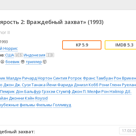
📖 История
🤪 Комедия
🎥 Короткометражка
🔪 Криминал
рама
🎼 Музыка
🧚‍♀️ Мультфильм
 ярость 2: Враждебный захват» (1993)
л
👨‍💼 Новости
🎒 Приключения
or II
ьное тв
👨‍👩‍👧‍👦 Семейный
⚽ Спорт
у
🤯 Триллер
😱 Ужасы
1993
5.9
5.3
астика
🤠 Фильм-нуар
🧝‍♂️ Фэнтези
ай Норрис
о:
США
🇺🇸
Индонезия
🇮🇩
ония
😫
боевик
😎
триллер
🤯
рик Малдун
Ричард Нортон
Синтия Ротрок
Франс Тамбуан
Рон Врике
до
Джон Дж. Суси
Танака
Йени Фарида
Дэниэл Кобб
Рони
Гленн Руела
 Пемрик
Дон Бальфур
Грэхэм Стумпф
Джон П. Мелфи
Рон Нэйлор
Д.Е.
айан
Джонни Кэйн
Roysid
рубежные фильмы
Фильмы
Голливуд
17.03.2
дебный захват: