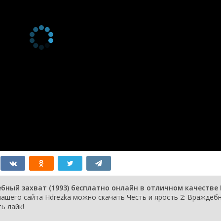
ебный захват (1993) бесплатно онлайн в отличном качестве
ашего сайта Hdrezka можно скачать Честь и ярость 2: Враждеб
ь лайк!