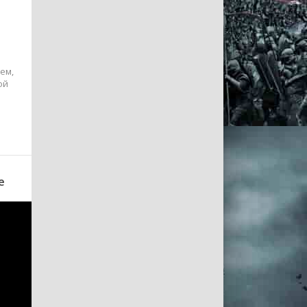
ем,
ой
е