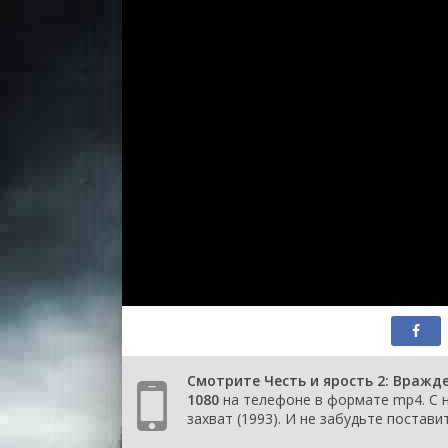
Смотрите Честь и ярость 2: Вражд
1080
на телефоне в формате mp4. С н
захват (1993). И не забудьте поставит