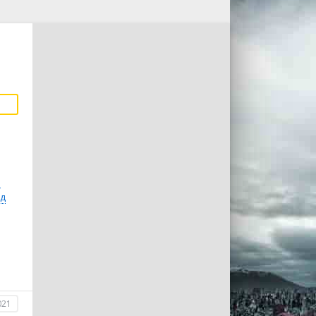
н
нд
021