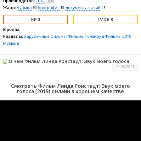
Производство:
США
🇺🇸
Жанр:
музыка
🎼
биография
📔
документальный
📑
0
8
В ролях:
Разделы:
Зарубежные фильмы
Фильмы
Голливуд
Фильмы 2019
Музыка
О чем Фильм Линда Ронстадт: Звук моего голоса:
17.03.2021
Смотреть Фильм Линда Ронстадт: Звук моего
голоса (2019) онлайн в хорошем качестве