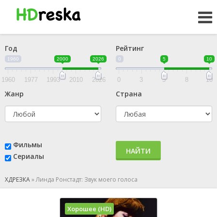
Год
Рейтинг
1960
2000
2026
0
5
10
1960
1977
1993
2010
2026
0
3
5
8
10
Жанр
Страна
Фильмы
НАЙТИ
Сериалы
ХДРЕЗКА
»
Линда Ронстадт: Звук моего голоса
Хорошее (HD)