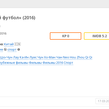
📖 История
🤪 Комедия
🎥 Короткометражка
🔪 Криминал
рама
🎼 Музыка
🧚‍♀️ Мультфильм
 футбол» (2016)
л
👨‍💼 Новости
🎒 Приключения
u
ьное тв
👨‍👩‍👧‍👦 Семейный
⚽ Спорт
у
🤯 Триллер
😱 Ужасы
2016
0
5.2
астика
🤠 Фильм-нуар
🧝‍♂️ Фэнтези
о:
Китай
🇨🇳
ония
ия
🤪
спорт
⚽
 Цзэ-Чун
Лау Ка-Ин
Луис Чун
Хо-Ман Чан
Neo Hou
Zhou Qi Qi
рубежные фильмы
Фильмы
Фильмы 2016
Спорт
17.03.2