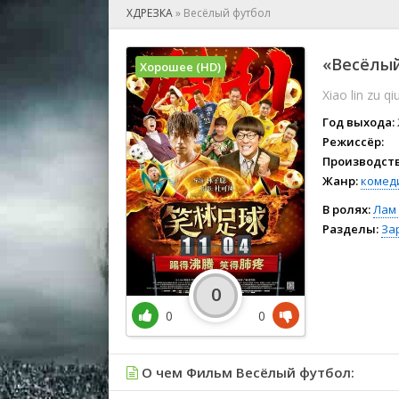
🎲 Игра
ХДРЕЗКА
»
Весёлый футбол
🎙 Концерт
👫 Мелод
«Весёлый
Хорошее (HD)
🕺 Мюзик
Xiao lin zu qi
👨‍💻 Реал
🎤 Ток-шо
Год выхода:
🧙‍♀️ Фант
Режиссёр:
Производств
🏅 Церем
Жанр:
комед
В ролях:
Лам
Разделы:
За
0
0
0
О чем Фильм Весёлый футбол: