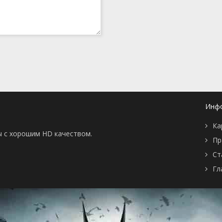
Инф
Ка
ы с хорошим HD качеством.
Пр
Ст
Гл