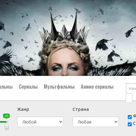
ильмы
Сериалы
Мультфильмы
Аниме сериалы
Жанр
Страна
е
📔 Биография
😎 Боевик
Ф
10
н
👨‍✈️ Военный
🕵️‍♂️ Детектив
С
й
📑 Документальный
😫 Драма
10