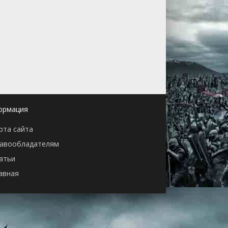
ормация
рта сайта
авообладателям
атьи
авная