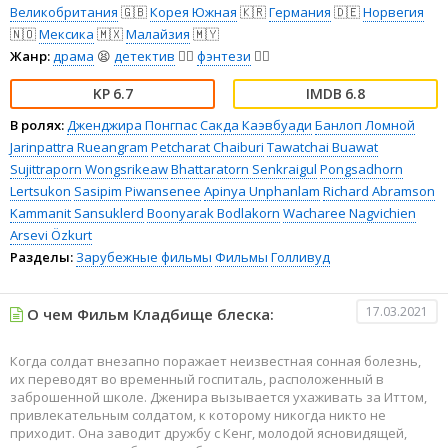
Великобритания
🇬🇧
Корея Южная
🇰🇷
Германия
🇩🇪
Норвегия
🇳🇴
Мексика
🇲🇽
Малайзия
🇲🇾
Жанр:
драма
😫
детектив
🕵️‍♂️
фэнтези
🧝‍♂️
6.7
6.8
В ролях:
Дженджира Понгпас
Сакда Каэвбуади
Банлоп Ломной
Jarinpattra Rueangram
Petcharat Chaiburi
Tawatchai Buawat
Sujittraporn Wongsrikeaw
Bhattaratorn Senkraigul
Pongsadhorn
Lertsukon
Sasipim Piwansenee
Apinya Unphanlam
Richard Abramson
Kammanit Sansuklerd
Boonyarak Bodlakorn
Wacharee Nagvichien
Arsevi Özkurt
Разделы:
Зарубежные фильмы
Фильмы
Голливуд
17.03.2021
О чем Фильм Кладбище блеска:
Когда солдат внезапно поражает неизвестная сонная болезнь,
их переводят во временный госпиталь, расположенный в
заброшенной школе. Дженира вызывается ухаживать за Иттом,
привлекательным солдатом, к которому никогда никто не
приходит. Она заводит дружбу с Кенг, молодой ясновидящей,