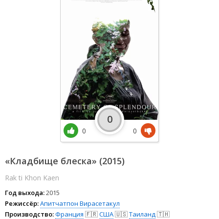
0
0
0
«Кладбище блеска» (2015)
Rak ti Khon Kaen
Год выхода:
2015
Режиссёр:
Апитчатпон Вирасетакул
Производство:
Франция
🇫🇷
США
🇺🇸
Таиланд
🇹🇭