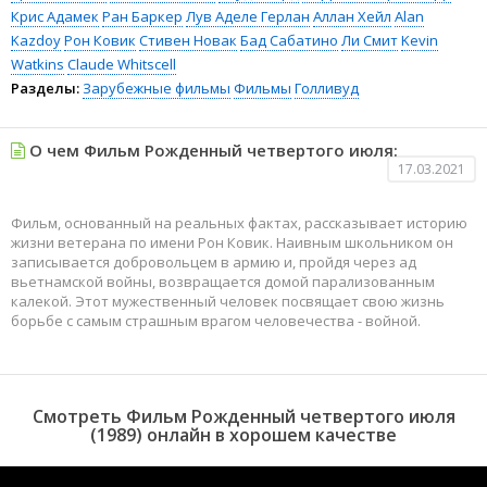
Крис Адамек
Ран Баркер
Лув Аделе Герлан
Аллан Хейл
Alan
Kazdoy
Рон Ковик
Стивен Новак
Бад Сабатино
Ли Смит
Kevin
Watkins
Claude Whitscell
Разделы:
Зарубежные фильмы
Фильмы
Голливуд
О чем Фильм Рожденный четвертого июля:
17.03.2021
Фильм, основанный на реальных фактах, рассказывает историю
жизни ветерана по имени Рон Ковик. Наивным школьником он
записывается добровольцем в армию и, пройдя через ад
вьетнамской войны, возвращается домой парализованным
калекой. Этот мужественный человек посвящает свою жизнь
борьбе с самым страшным врагом человечества - войной.
Смотреть Фильм Рожденный четвертого июля
(1989) онлайн в хорошем качестве