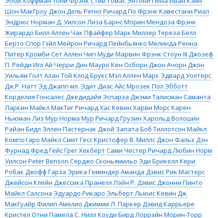
Эбби Хоффман
Тони Фрэнк
Стив Томас
Энтони Пена
Иван Кэйн
Шон МакГроу
Джон Дель Регно
Ричард По
Фрэнк Кавестани
Риал
Эндрюс
Норман Д. Уилсон
Лиза Барнс
Морин Мендоза
Фрэнк
Жирардо
Билл Аллен
Чак Пфайфер
Марк Миллер
Тереза Белл
Берто Спор
Гэйл Мейрон
Ричард Пейнбьянко
Мелинда Ренна
Питер Кромби
Сет Аллен
Чип Муди
Марвин Фрэнк Стоун III
Джозеф
П. Рейди
Игл Ай Черри
Дин Мауро
Кен Осборн
Джон Ачорн
Джон
Уильям Голт
Алан Той
Клод Брукс
Мэл Аллен
Марк Эдвард Уолтерс
Дж.Р. Натт
Эд Джапп мл.
Эдит Диас
Айс Мрозек
Пол Эбботт
Корделия Гонсалес
Джедидайя Эспарза
Джэми Талисман
Саманта
Ларкин
Майкл МакТиг
Ричард Хас
Кевин Харви Морс
Карен
Ньюман
Лиз Мур
Норма Мур
Ричард Грузин
Харольд Волошин
Райан Бидл
Эллен Пастернак
Джой Запата
Боб Тиллотсон
Майкл
Компотаро
Майкл Смит Гесс
Кристофер В. Миллс
Джон Фальх
Дэн
Фурнад
Фред Гейс
Грег Хекберт
Сами Честер
Ричард Любин
Норм
Уилсон
Peter Benson
Серджо Сконьямильо
Эди Брикелл
Кери
Робак
Джофф Гарза
Эрика Геминдер
Аманда Дэвис
Рик Мастерс
Джейсон Клейн
Джессика Пранелл
Лэйн Р. Дэвис
Джонни Пинто
Майкл Салсона
Эдуардо Рикаро
Эльберт Льюис
Кевин Дж.
МакГуайр
Филип Амелио
Джимми Л. Паркер
Дэвид Каррьере
Кристел Отни
Памела С. Нилл
Коуди Бирд
Лоррэйн Морин-Торр