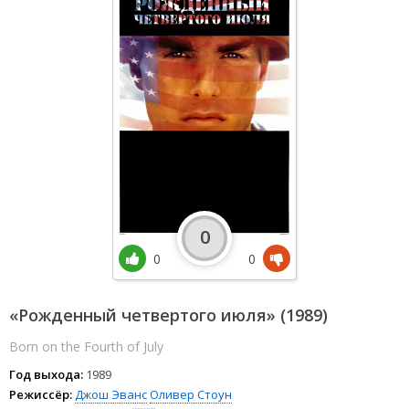
0
0
0
«Рожденный четвертого июля» (1989)
Born on the Fourth of July
Год выхода:
1989
Режиссёр:
Джош Эванс
Оливер Стоун