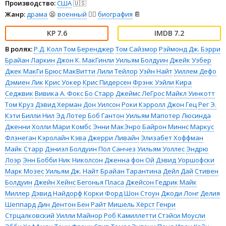
Производство:
США
🇺🇸
Жанр:
драма
😫
военный
👨‍✈️
биография
📔
7.6
7.2
В ролях:
Р.Д. Колл
Том Беренджер
Том Сайзмор
Рэймонд Дж. Бэрри
Брайан Ларкин
Джон К. МакГинли
Уильям Болдуин
Джейк Уэбер
Джек МакГи
Брюс МакВитти
Лили Тейлор
Уэйн Найт
Уиллем Дефо
Дэмиен Лик
Крис Уокер
Крис Пидерсен
Фрэнк Уэйли
Кира
Седжвик
Вивика А. Фокс
Бо Старр
Джеймс ЛеГрос
Майкл Уинкотт
Том Круз
Дэвид Херман
Дон Уилсон
Роки Кэрролл
Джон Гец
Рег Э.
Кэти
Билли Нил
Эд Лотер
Боб Гантон
Уильям Мапотер
Люсинда
Дженни
Холли Мари Комбс
Энни МакЭнро
Байрон Миннс
Маркус
Флэнеган
Кэролайн Кэва
Джерри Ливайн
Элизабет Хоффман
Майк Старр
Дэниэл Болдуин
Пол Санчез
Уильям Уоллес
Эндрю
Лоэр
Энн Бобби
Ник Николсон
Дженна фон Ой
Дэвид Уоршофски
Марк Мозес
Уильям Дж. Найт
Брайан Тарантина
Дейл Дай
Стивен
Болдуин
Джейн Хейнс
Бегонья Пласа
Джейсон Гедрик
Майк
Миллер
Дэвид Найдорф
Корки Форд
Шон Стоун
Джоди Лонг
Делия
Шеппард
Дин Дентон
Бен Райт
Мишель Хёрст
Генри
Стрцалковский
Уилли Майнор
Роб Камиллетти
Стэйси Моусли