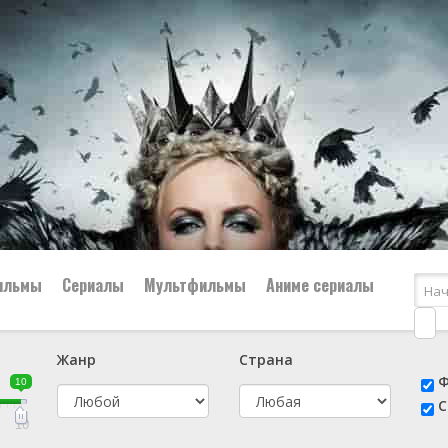
ильмы
Сериалы
Мультфильмы
Аниме сериалы
Жанр
Страна
е
📔 Биография
😎 Боевик
Ф
10
н
👨‍✈️ Военный
🕵️‍♂️ Детектив
С
й
📑 Документальный
😫 Драма
10