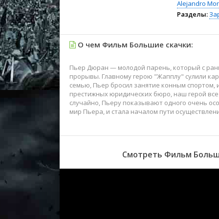
Alejandro Mo
Разделы:
За
О чем Фильм Большие скачки:
Пьер Дюран — молодой парень, который с ран
прорывы. Главному герою "Жапплу" сулили кар
семью, Пьер бросил занятие конным спортом, 
престижных юридических бюро, наш герой все
случайно, Пьеру показывают одного очень ос
мир Пьера, и стала началом пути осуществлени
Смотреть Фильм Больши