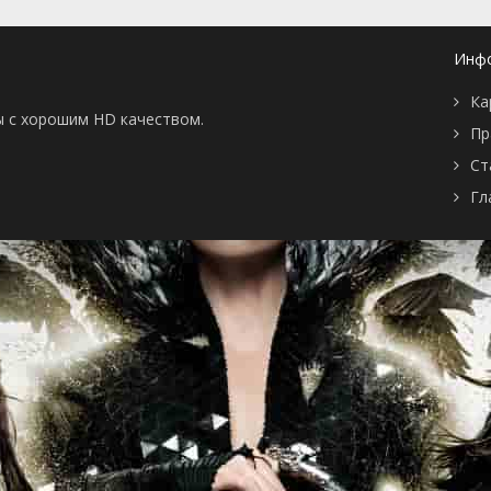
Инф
Ка
ы с хорошим HD качеством.
Пр
Ст
Гл