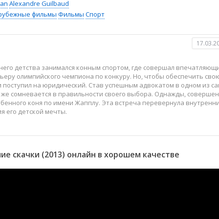
ran
Alexandre Guilbaud
рубежные фильмы
Фильмы
Спорт
17.03.2
него детства занимался конным спортом, где совершал впечатляющ
ьеру олимпийского чемпиона по конкуру. Но, чтобы обеспечить сво
и поступил на юридический. Став успешным адвокатом в одном из с
 же сомневается в правильности своего выбора. Однажды, соверше
обенного коня по имени Жапплу. Эта встреча перевернула внутренн
я его детской мечты.
е скачки (2013) онлайн в хорошем качестве