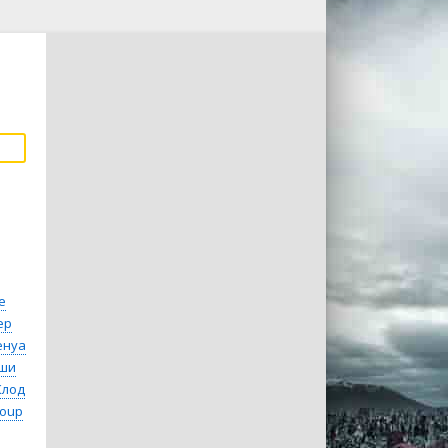
е
ер
енуа
ши
Клод
Loup