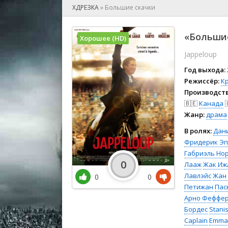
🎲 Игра
ХДРЕЗКА
»
Большие скачки
🎙 Концерт
👫 Мелод
«Большие
Хорошее (HD)
🕺 Мюзик
Jappeloup
👨‍💻 Реал
🎤 Ток-шо
Год выхода:
🧙‍♀️ Фант
Режиссёр:
К
Производств
🏅 Церем
🇧🇪
Канада

Жанр:
драма
В ролях:
Дан
Фридерик Э
Габриэль Но
0
Лааж
Жак Иж
Лавлэйс
Жан
0
0
Петижан
Пас
Арно Феффе
Бордес
Stani
Caplain
Emman