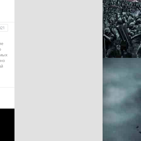
021
ие
ю
амых
нно
ий