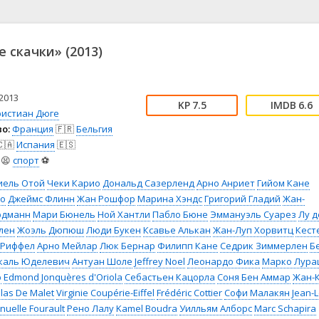
📖 История
🤪 Комедия
🎥 Короткометражка
🔪 Криминал
рама
🎼 Музыка
🧚‍♀️ Мультфильм
 скачки» (2013)
л
👨‍💼 Новости
🎒 Приключения
ьное тв
👨‍👩‍👧‍👦 Семейный
⚽ Спорт
у
🤯 Триллер
😱 Ужасы
2013
7.5
6.6
астика
🤠 Фильм-нуар
🧝‍♂️ Фэнтези
ристиан Дюге
о:
Франция
🇫🇷
Бельгия
ония
🇦
Испания
🇪🇸
😫
спорт
⚽
иель Отой
Чеки Карио
Дональд Сазерленд
Арно Анриет
Гийом Кане
по
Джеймс Флинн
Жан Рошфор
Марина Хэндс
Григорий Гладий
Жан-
рдманн
Мари Бюнель
Ной Хантли
Пабло Бюне
Эммануэль Суарез
Лу д
лен
Жоэль Дюпюш
Люди Букен
Ксавье Алькан
Жан-Луп Хорвитц
Кест
 Риффел
Арно Мейлар
Люк Бернар
Филипп Кане
Седрик Зиммерлен
Б
каль Юделевич
Антуан Шоле
Jeffrey Noel
Леонардо Фика
Марко Лура
р
Edmond Jonquères d'Oriola
Себастьен Кацорла
Соня Бен Аммар
Жан-
slas De Malet
Virginie Coupérie-Eiffel
Frédéric Cottier
Софи Малакян
Jean-
uelle Fourault
Рено Лалу
Kamel Boudra
Уилльям Алборс
Marc Schapira