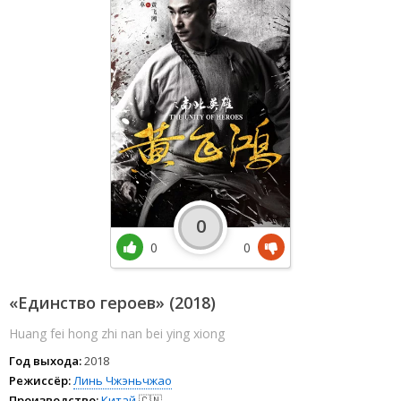
0
0
0
«Единство героев» (2018)
Huang fei hong zhi nan bei ying xiong
Год выхода:
2018
Режиссёр:
Линь Чжэньчжао
Производство:
Китай
🇨🇳