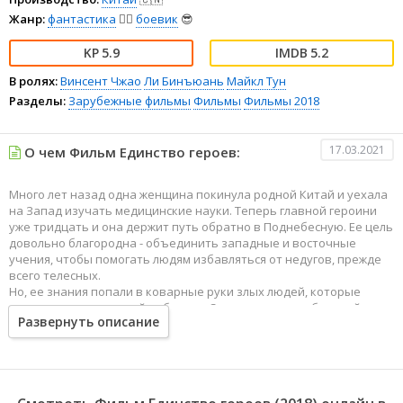
Жанр:
фантастика
🧙‍♀️
боевик
😎
5.9
5.2
В ролях:
Винсент Чжао
Ли Бинъюань
Майкл Тун
Разделы:
Зарубежные фильмы
Фильмы
Фильмы 2018
17.03.2021
О чем Фильм Единство героев:
Много лет назад одна женщина покинула родной Китай и уехала
на Запад изучать медицинские науки. Теперь главной героини
уже тридцать и она держит путь обратно в Поднебесную. Ее цель
довольно благородна - объединить западные и восточные
учения, чтобы помогать людям избавляться от недугов, прежде
всего телесных.
Но, ее знания попали в коварные руки злых людей, которые
стали создавать людей-киборгов. Спасти мир от глобальной
Развернуть описание
катастрофа женщине помогает ее друг, мастер боевых
единоборств. В тесном единстве они выступают против своих
врагов, а заодно и спасают мир.