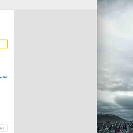
дди
021