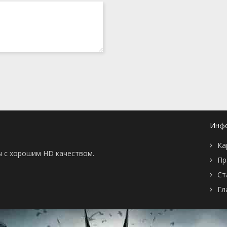
Инф
Ка
ы с хорошим HD качеством.
Пр
Ст
Гл