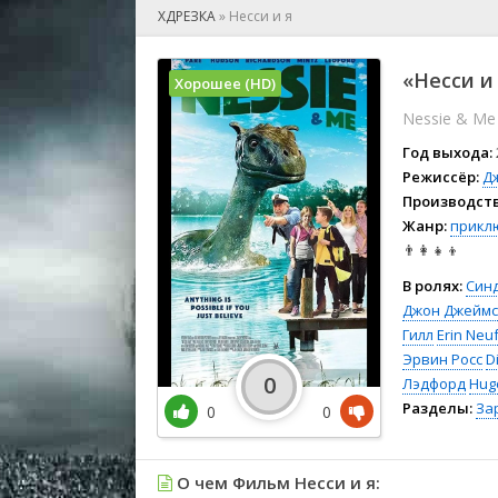
🎲 Игра
ХДРЕЗКА
»
Несси и я
🎙 Концерт
👫 Мелод
«Несси и 
Хорошее (HD)
🕺 Мюзик
Nessie & Me
👨‍💻 Реал
🎤 Ток-шо
Год выхода:
🧙‍♀️ Фант
Режиссёр:
Д
Производств
🏅 Церем
Жанр:
прикл
👨‍👩‍👧‍👦
В ролях:
Син
Джон Джеймс
Гилл
Erin Neu
Эрвин Росс
D
0
Лэдфорд
Hug
Разделы:
За
0
0
О чем Фильм Несси и я: