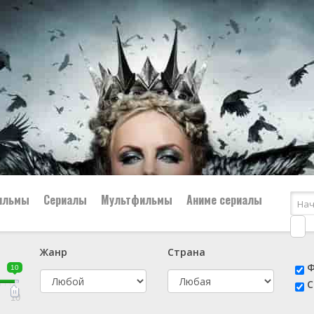
ильмы
Сериалы
Мультфильмы
Аниме сериалы
Жанр
Страна
е
📔 Биография
😎 Боевик
Ф
10
н
👨‍✈️ Военный
🕵️‍♂️ Детектив
С
й
📑 Документальный
😫 Драма
10