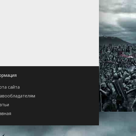
ормация
рта сайта
авообладателям
атьи
авная