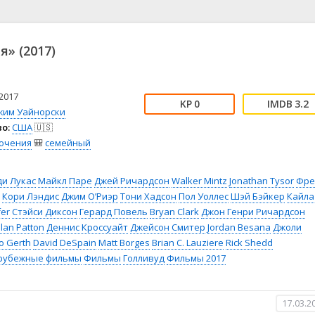
📖 История
🤪 Комедия
🎥 Короткометражка
🔪 Криминал
рама
🎼 Музыка
🧚‍♀️ Мультфильм
я» (2017)
л
👨‍💼 Новости
🎒 Приключения
ьное тв
👨‍👩‍👧‍👦 Семейный
⚽ Спорт
у
🤯 Триллер
😱 Ужасы
2017
0
3.2
астика
🤠 Фильм-нуар
🧝‍♂️ Фэнтези
жим Уайнорски
о:
США
🇺🇸
ония
ючения
🎒
семейный
ди Лукас
Майкл Паре
Джей Ричардсон
Walker Mintz
Jonathan Tysor
Фре
Кори Лэндис
Джим О’Риэр
Тони Хадсон
Пол Уоллес
Шэй Бэйкер
Кайла
fer
Стэйси Диксон
Герард Повель
Bryan Clark
Джон Генри Ричардсон
ilan Patton
Деннис Кроссуайт
Джейсон Смитер
Jordan Besana
Джоли
o Gerth
David DeSpain
Matt Borges
Brian C. Lauziere
Rick Shedd
рубежные фильмы
Фильмы
Голливуд
Фильмы 2017
17.03.2