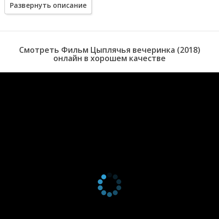
Развернуть описание
ничто не предвещает беды, пока хозяева-американцы не
делают своим гостям необычный сюрприз.
Смотреть Фильм Цыплячья вечеринка (2018)
онлайн в хорошем качестве