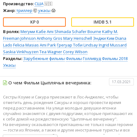
Производство:
США
🇺🇸
Жанр:
триллер
🤯
ужасы
😱
0
5.1
В ролях:
Мегуми Кабе
Ami Shimada
Schafer Bourne
Kathy M.
Freeman Johnson
Anthony Gros
Mary Henschell
Энджи Ким
Diana
Lado
Felicia Masias
Ami Park
Грегуар Тоби
Lindsay Ingrid Mussard
Saskia Vinkhuyzen
Tea Wagner
Corey Wilson
Разделы:
Зарубежные фильмы
Фильмы
Голливуд
Фильмы 2018
Ужасы
17.03.2021
О чем Фильм Цыплячья вечеринка:
Сестры Коуме и Сакура приезжают в Лос-Анджелес, чтобы
отметить день рождения Сакуры и хорошо провести время
перед расставанием. На улице молодые девушки-японки
случайно знакомятся с двумя подругами, которые приглашают их
к себе домой на рождественскую "Цыплячью вечеринку".
На вечеринку оказываются приглашены не только наши героини
— гости из Японии, а также и другие иностранные туристы и все
проходит весело и спокойно в довольно дружеской атмосфере и