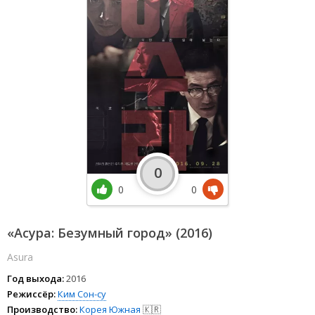
0
0
0
«Асура: Безумный город» (2016)
Asura
Год выхода:
2016
Режиссёр:
Ким Сон-су
Производство:
Корея Южная
🇰🇷