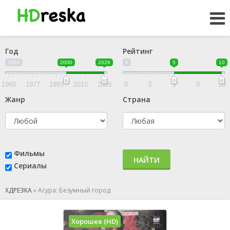
Год
Рейтинг
1960
2000
2026
0
5
10
1960
1977
1993
2010
2026
0
3
5
8
10
Жанр
Страна
Фильмы
НАЙТИ
Сериалы
ХДРЕЗКА
»
Асура: Безумный город
Хорошее (HD)