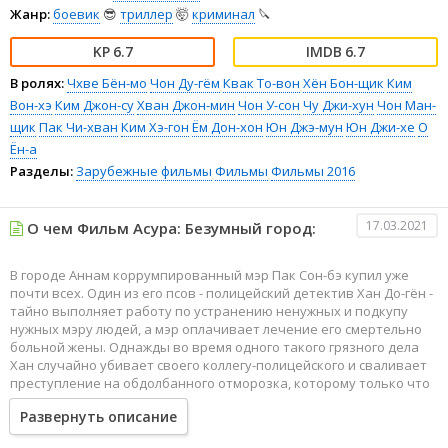
Жанр:
боевик
😎
триллер
🤯
криминал
🔪
6.7
6.7
В ролях:
Чхве Бён-мо
Чон Ду-гём
Квак То-вон
Хён Бон-щик
Ким
Вон-хэ
Ким Джон-су
Хван Джон-мин
Чон У-сон
Чу Джи-хун
Чон Ман-
щик
Пак Чи-хван
Ким Хэ-гон
Ём Дон-хон
Юн Джэ-мун
Юн Джи-хе
О
Ён-а
Разделы:
Зарубежные фильмы
Фильмы
Фильмы 2016
17.03.2021
О чем Фильм Асура: Безумный город:
В городе Аннам коррумпированный мэр Пак Сон-бэ купил уже
почти всех. Один из его псов - полицейский детектив Хан До-гён -
тайно выполняет работу по устранению ненужных и подкупу
нужных мэру людей, а мэр оплачивает лечение его смертельно
больной жены. Однажды во время одного такого грязного дела
Хан случайно убивает своего коллегу-полицейского и сваливает
преступление на обдолбанного отморозка, которому только что
дал деньги на устранение свидетеля для мэра.
Развернуть описание
Воспользовавшись ситуацией, прокурор Ким Чха-ин вынуждает
детектива записывать все разговоры с мэром Паком. Хан