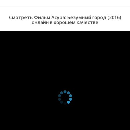
оказывается меж двух огней в месте, где слишком много
хищников на квадратный метр.
Смотреть Фильм Асура: Безумный город (2016)
онлайн в хорошем качестве