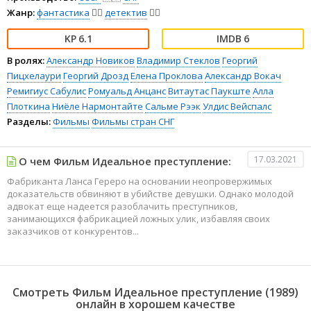
Жанр:
фантастика
🧙‍♀️
детектив
🕵️‍♂️
6.1
6
В ролях:
Александр Новиков
Владимир Стеклов
Георгий
Пицхелаури
Георгий Дрозд
Елена Проклова
Александр Вокач
Ремигиус Сабулис
Ромуальд Анцанс
Витаутас Паукште
Алла
Плоткина
Ниёле Нармонтайте
Сальме Рээк
Улдис Вейспалс
Разделы:
Фильмы
Фильмы стран СНГ
17.03.2021
О чем Фильм Идеальное преступление:
Фабриканта Ланса Гереро на основании неопровержимых
доказательств обвиняют в убийстве девушки. Однако молодой
адвокат еще надеется разоблачить преступников,
занимающихся фабрикацией ложных улик, избавляя своих
заказчиков от конкурентов...
Смотреть Фильм Идеальное преступление (1989)
онлайн в хорошем качестве