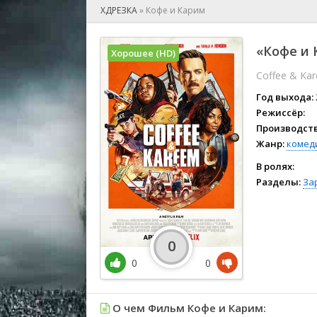
🎲 Игра
ХДРЕЗКА
»
Кофе и Карим
🎙 Концерт
👫 Мелод
«Кофе и 
Хорошее (HD)
🕺 Мюзик
Coffee & Ka
👨‍💻 Реал
🎤 Ток-шо
Год выхода:
🧙‍♀️ Фант
Режиссёр:
Производств
🏅 Церем
Жанр:
комед
В ролях:
Разделы:
За
0
0
0
О чем Фильм Кофе и Карим: