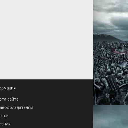
ормация
рта сайта
авообладателям
атьи
авная