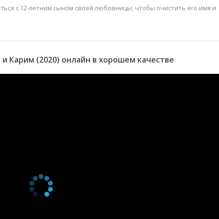
ься с 12-летним сыном своей любовницы, чтобы очистить его имя и
и Карим (2020) онлайн в хорошем качестве