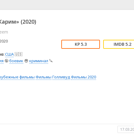
📖 История
🤪 Комедия
🎥 Короткометражка
🔪 Криминал
рама
🎼 Музыка
🧚‍♀️ Мультфильм
Карим» (2020)
л
👨‍💼 Новости
🎒 Приключения
reem
ьное тв
👨‍👩‍👧‍👦 Семейный
⚽ Спорт
у
🤯 Триллер
😱 Ужасы
2020
5.3
5.2
астика
🤠 Фильм-нуар
🧝‍♂️ Фэнтези
о:
США
🇺🇸
ония
ия
🤪
боевик
😎
криминал
🔪
рубежные фильмы
Фильмы
Голливуд
Фильмы 2020
17.03.2