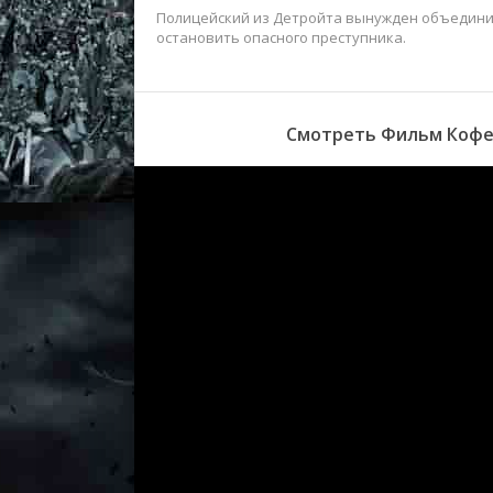
Полицейский из Детройта вынужден объединит
остановить опасного преступника.
Смотреть Фильм Кофе 