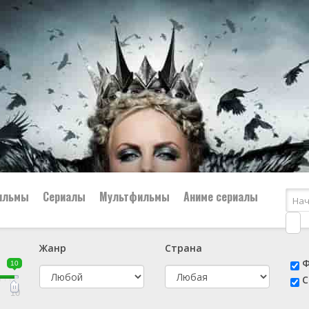
ильмы
Сериалы
Мультфильмы
Аниме сериалы
Жанр
Страна
е
📔 Биография
😎 Боевик
Ф
10
н
👨‍✈️ Военный
🕵️‍♂️ Детектив
С
й
📑 Документальный
😫 Драма
10