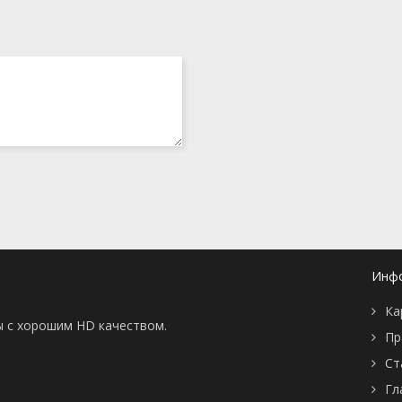
Инф
Ка
ы с хорошим HD качеством.
Пр
Ст
Гл