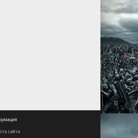
ормация
рта сайта