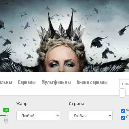
ильмы
Сериалы
Мультфильмы
Аниме сериалы
Жанр
Страна
е
📔 Биография
😎 Боевик
Ф
10
н
👨‍✈️ Военный
🕵️‍♂️ Детектив
С
й
📑 Документальный
😫 Драма
10