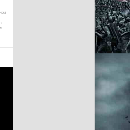
дира
о,
е