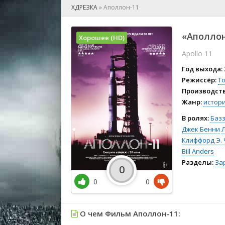
🎲 Игра
ХДРЕЗКА
»
Аполлон-11
🎙 Концерт
👫 Мелод
«Аполлон
Хорошее (HD)
🕺 Мюзик
Apollo 11
👨‍💻 Реал
🎤 Ток-шо
Год выхода:
🧙‍♀️ Фант
Режиссёр:
Т
Производств
🏅 Церем
Жанр:
истор
В ролях:
Баз
Джек Бенни
Клиффорд Э.
Bill Anders
Разделы:
За
0
0
0
О чем Фильм Аполлон-11: