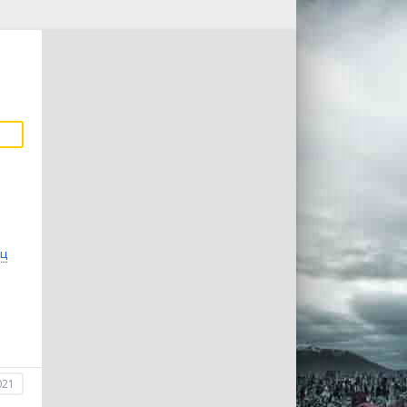
нц
021