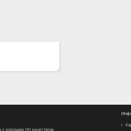
Инф
Ка
ы с хорошим HD качеством.