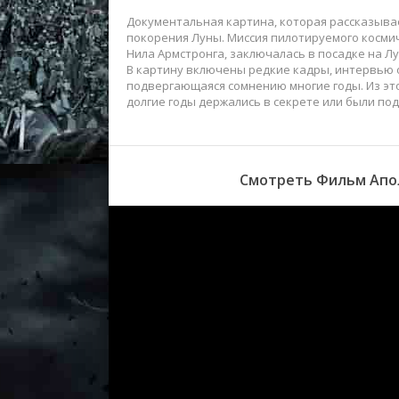
Документальная картина, которая рассказывае
покорения Луны. Миссия пилотируемого косми
Нила Армстронга, заключалась в посадке на Лу
В картину включены редкие кадры, интервью
подвергающаяся сомнению многие годы. Из это
долгие годы держались в секрете или были по
Смотреть Фильм Апол