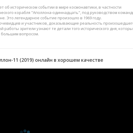
т об историческом событии в мире космонавтики, в частности
ческого корабля "Аполлона-одиннадцать", под руководством коман
не. Это легендарное событие произошло в 1969 году.
 очевидцев и участников, доказывающие реальность произошедшег
й работы зрители узнают те детали того исторического дня, которы
д большим вопросом.
лон-11 (2019) онлайн в хорошем качестве