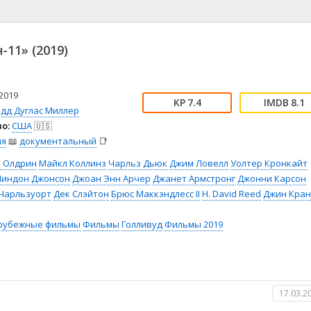
📖 История
🤪 Комедия
🎥 Короткометражка
🔪 Криминал
рама
🎼 Музыка
🧚‍♀️ Мультфильм
-11» (2019)
л
👨‍💼 Новости
🎒 Приключения
ьное тв
👨‍👩‍👧‍👦 Семейный
⚽ Спорт
у
🤯 Триллер
😱 Ужасы
2019
7.4
8.1
астика
🤠 Фильм-нуар
🧝‍♂️ Фэнтези
одд Дуглас Миллер
о:
США
🇺🇸
ония
ия
📖
документальный
📑
з Олдрин
Майкл Коллинз
Чарльз Дьюк
Джим Ловелл
Уолтер Кронкайт
Линдон Джонсон
Джоан Энн Арчер
Джанет Армстронг
Джонни Карсон
 Чарльзуорт
Дек Слэйтон
Брюс Маккэндлесс II
H. David Reed
Джин Кра
рубежные фильмы
Фильмы
Голливуд
Фильмы 2019
17.03.2