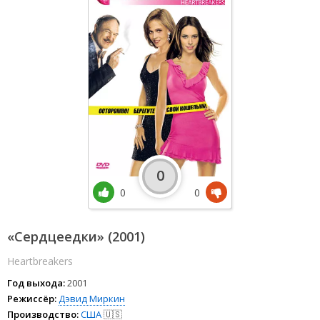
0
0
0
«Сердцеедки» (2001)
Heartbreakers
Год выхода:
2001
Режиссёр:
Дэвид Миркин
Производство:
США
🇺🇸