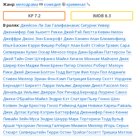
Жанр:
мелодрама
👫
комедия
🤪
криминал
🔪
7.2
6.3
В ролях:
Джейсон Ли
Зак Галифианакис
Сигурни Уивер
Дженнифер Лав Хьюитт
Рикки Джей
Рэй Лиотта
Кевин Нилон
Джеффри Джонс
Энн Бэнкрофт
Джин Хэкмен
Алан Блюменфилд
Илья Баскин
Кэрри Фишер
Роберт Алан Бойт
Стэйси Трэвис
Сара
Силверман
Хулио Оскар Мечосо
Нора Данн
Брайан Паттерсон
Ти-
Джей Тайн
Олег Штефанко
Майкл Хичкок
Моннае Майчелл
Джек
Ширер
Кен Маджи
Янни Бренн
Питер Спеллос
Роберт Мэлоун
Рики Джей
Джонни Болтон
Тодд Виттум
Фил Хоун
Пол Алдани’и
Стивен Меллор
Эриан Фон Кэмп
Патриция Белчер
Скотт Уордхем
Бернадетт Биркетт
Ларри Уильямс
Джереми Дингл
Расселл Хесс
Денальда Уильямс
Джерри Лок
Ричард Бернард
Лоуренс Сакко
Джеки О’Брайэн
Майкл Эндрю
Кэт Слатэри
Пьер Гонно
Шон
Колвин
Энди Брюстер
Гонзо Рэймонд
Адам Новики
Хареш Раваль
Джек Дуглас Купер
Кэтрин Баттерфилд
Дженнифер Генко
Кенни
Ливайн
Зейн Муса
Эндрю Шнурр
Марк Торториси
Тодд Вульф
Аршаг Чукориан
Леонид Галперин
Миамон Миллер
Игорь Серых
Стюарт Силверштейн
Терри Остин
Трэйси Госсетт
Тришиа Мэтлок