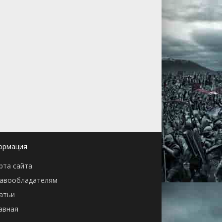
ормация
рта сайта
авообладателям
атьи
авная