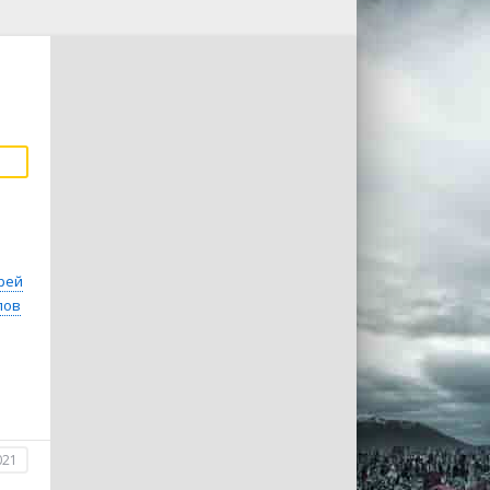
рей
лов
021