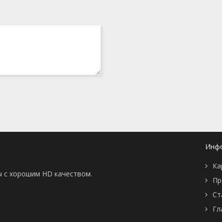
Инф
Ка
ы с хорошим HD качеством.
Пр
Ст
Гл