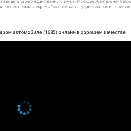
сти видеть своего единственного внука? Молодая обаятельная бабу
ится с ее новым свекром... Так начинается удивительная история лю
аром автомобиле (1985) онлайн в хорошем качестве