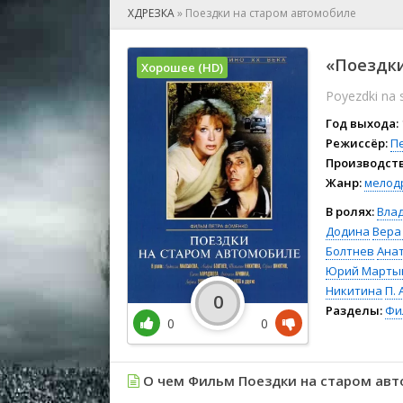
🎲 Игра
ХДРЕЗКА
»
Поездки на старом автомобиле
🎙 Концерт
👫 Мелод
«Поездки
Хорошее (HD)
🕺 Мюзик
Poyezdki na 
👨‍💻 Реал
🎤 Ток-шо
Год выхода:
🧙‍♀️ Фант
Режиссёр:
П
Производств
🏅 Церем
Жанр:
мелод
В ролях:
Вла
Додина
Вера
Болтнев
Ана
Юрий Марты
Никитина
П.
0
Разделы:
Фи
0
0
О чем Фильм Поездки на старом авт