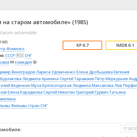
📖 История
🤪 Комедия
🎥 Короткометражка
🔪 Криминал
рама
🎼 Музыка
🧚‍♀️ Мультфильм
 на старом автомобиле» (1985)
л
👨‍💼 Новости
🎒 Приключения
starom avtomobile
ьное тв
👨‍👩‍👧‍👦 Семейный
⚽ Спорт
у
🤯 Триллер
😱 Ужасы
1985
6.7
6.1
астика
🤠 Фильм-нуар
🧝‍♂️ Фэнтези
етр Фоменко
о:
СССР
🇷🇺
СНГ
ония
рама
👫
комедия
🤪
димир Виноградов
Лариса Удовиченко
Елена Дробышева
Евгения
 Бурлакова
Людмила Аринина
Сергей Тарамаев
Пётр Меркурьев
Анд
толий Веденкин
Муза Крепкогорская
Людмила Максакова
Лев Перфи
нов
Елена Караджова
Сергей Никитин
Григорий Гурвич
Татьяна
 Амелина
льмы
Фильмы стран СНГ
17.03.2
омобиле: