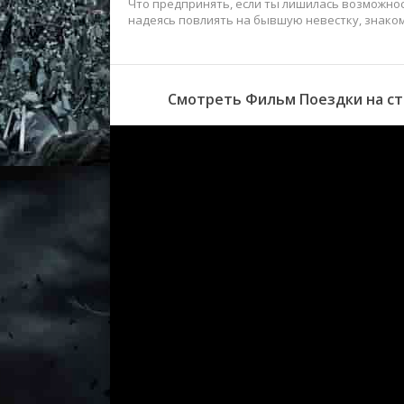
Что предпринять, если ты лишилась возможно
надеясь повлиять на бывшую невестку, знаком
Смотреть Фильм Поездки на ст