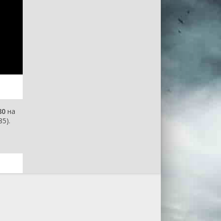
80
на
5).