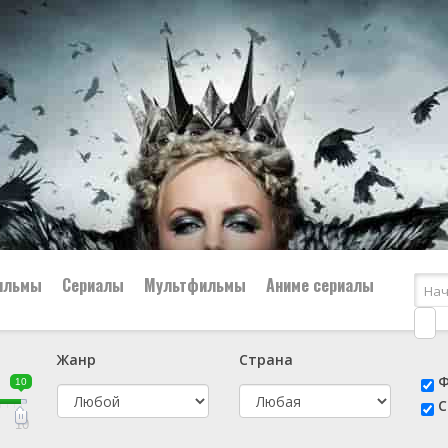
ильмы
Сериалы
Мультфильмы
Аниме сериалы
Жанр
Страна
е
📔 Биография
😎 Боевик
Ф
10
н
👨‍✈️ Военный
🕵️‍♂️ Детектив
С
й
📑 Документальный
😫 Драма
10