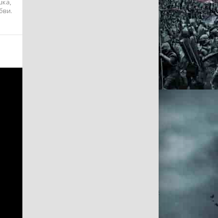
шка,
бви.