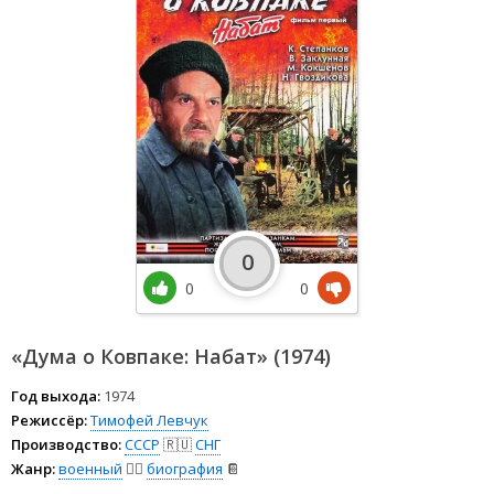
0
0
0
«Дума о Ковпаке: Набат» (1974)
Год выхода:
1974
Режиссёр:
Тимофей Левчук
Производство:
СССР
🇷🇺
СНГ
Жанр:
военный
👨‍✈️
биография
📔