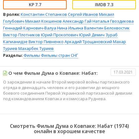
7.7
7.3
В ролях:
Константин Степанков
Сергей Иванов
Михаил
Голубович
Михаил Кокшенов
Александр Гай
Наталья Гвоздикова
Геннадий Карнович-Валуа
Нина Ильина
Валентин Белохвостик
Виктор Плотников
Юрий Прокопович
Юрий Демич
Зураб
Капианидзе
Виктор Пивненко
Аркадий Трощановский
Махар
Туриев
Махарбек Туриев
Разделы:
Фильмы
Фильмы стран СНГ
17.03.2021
О чем Фильм Дума о Ковпаке: Набат:
О зарождении в начале Второй мировой войны партизанского
отряда в двенадцать человек и его развитии до мощного
боевого соединения Первой Украинской партизанской дивизии
под командованием Ковпака и комиссара Руднева.
Смотреть Фильм Дума о Ковпаке: Набат (1974)
онлайн в хорошем качестве