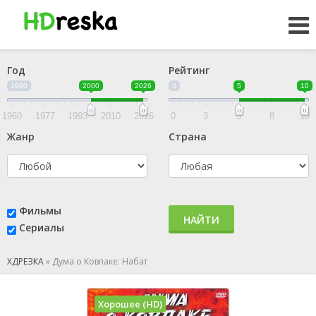
Год
Рейтинг
1960
2000
2026
0
5
10
1960
1977
1993
2010
2026
0
3
5
8
10
Жанр
Страна
Фильмы
НАЙТИ
Сериалы
ХДРЕЗКА
»
Дума о Ковпаке: Набат
Хорошее (HD)