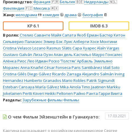
Производство:
Франция
🇫🇷
Бельгия
🇧🇪
Нидерланды
🇳🇱
Финляндия
🇫🇮
Мексика
🇲🇽
Жанр:
мелодрама
👫
комедия
🤪
драма
😫
биография
📔
6.1
6.3
В ролях:
Стелио Саванте
Майя Сапата
Якоб Ёрман
Бастер Китон
Сильверио Паласиос
Элмер Бэк
Луис Алберти
Хосе Монтини
Cristina Velasco Lozano
Rasmus Slätis
Сара Хуарес
Alaín Vargas
Gustavo Galván
Лиза Оуэн
Алан дель Кастильо
Мауро Гонсалес
Алёнка Риос
Лео Идман
Роско ’Толстяк’ Арбакль
Эмильяно
Моралес
Anna Knaifel
César Fonseca
Paris Santibánez
Idalí Soto
Cristina Gilés
Diego Gálvez
Ricardo Zarraga
Alejandro Salmán
Irving
Hernandez
Humberto Granados
Mario Robles
Patrik Sigmundt
Esteban Cansaya
María Gálvez
Mika Ainola
Timo Jaatinen
Markku
Jokelainen
Pertti Kiiveri
Heikki Peltonen
Райно Ранта
Гарри Виита
Разделы:
Зарубежные фильмы
Фильмы
17.03.2021
О чем Фильм Эйзенштейн в Гуанахуато:
Картина рассказывает о российском кинорежиссере Сергее