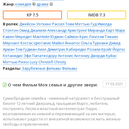
Жанр:
комедия
🤪
драма
😫
7.5
7.3
В ролях:
Джейсон Уоткинс
Рассел Тови
Мэттью Гуд
Имелда
Стонтон
Омид Джалили
Александр Армстронг
Миранда Харт
Марк
Кавен
Мередит МакНейл
Юджин Саймон
Крис Лэнгхэм
Тэмзин
Мёрчант
Костас Циотакис
Майкл Яннатос
Ольга Турнаки
Дэвид
Арман
Том Гудман-Хилл
Димитрис Каберидис
Розали Крэйг
Йоргос
Котанидис
Эфи Папатеодору
Антонис Антониу
Джордж Куйас
Мэттью Ризос
Lucy Christofi Christy
Разделы:
Зарубежные фильмы
Фильмы
17.03.2021
О чем Фильм Моя семья и другие звери:
Сумасбродная семейка - невинный натуралист и бесстрашный
биолог 12-летний Джеральд, прыщавая Марго, любитель
пострелять Лесли и властный интеллектуал Лэрри, -
возглавляемая их нежной и переживающей за них матерью,
испытывают радости от внезапной возможности жить жизнью
свободы и приключения.