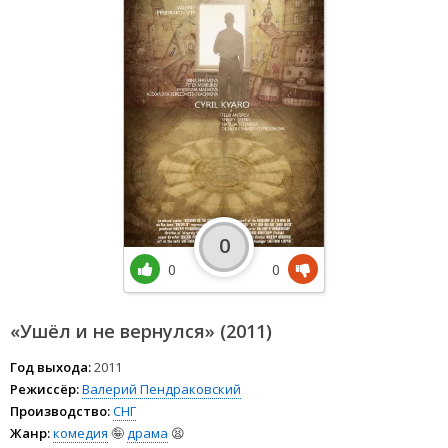
0
0
0
«Ушёл и не вернулся» (2011)
Год выхода:
2011
Режиссёр:
Валерий Пендраковский
Производство:
СНГ
Жанр:
комедия
🤪
драма
😫