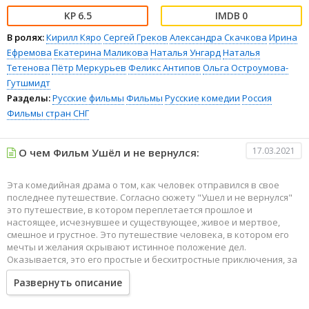
6.5
0
В ролях:
Кирилл Кяро
Сергей Греков
Александра Скачкова
Ирина
Ефремова
Екатерина Маликова
Наталья Унгард
Наталья
Тетенова
Пётр Меркурьев
Феликс Антипов
Ольга Остроумова-
Гутшмидт
Разделы:
Русские фильмы
Фильмы
Русские комедии
Россия
Фильмы стран СНГ
17.03.2021
О чем Фильм Ушёл и не вернулся:
Эта комедийная драма о том, как человек отправился в свое
последнее путешествие. Согласно сюжету "Ушел и не вернулся"
это путешествие, в котором переплетается прошлое и
настоящее, исчезнувшее и существующее, живое и мертвое,
смешное и грустное. Это путешествие человека, в котором его
мечты и желания скрывают истинное положение дел.
Оказывается, это его простые и бесхитростные приключения, за
которыми не надо далеко ходить, потому что они всегда рядом.
Развернуть описание
Эти приключения невероятные и полны всяких неожиданностей,
ведь за ними скрыта сама жизнь.