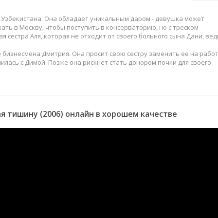
з Узбекистана. Она обладает уникальным даром - девушка может
ать в Москву, чтобы поступить в консерваторию, но с треском
я сестра Аля, которая не отходит от своего больного сына Дани, вед
 бизнесмена Дмитрия. Она просит свою сестру заменить ее на работ
илась с Димой. Позже она рискнет стать донором почки для своего
 тишину (2006) онлайн в хорошем качестве