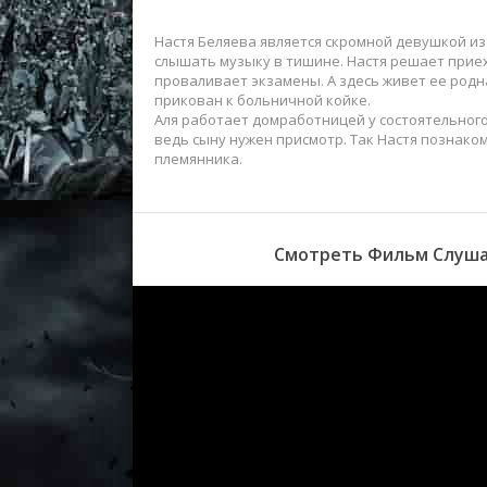
Настя Беляева является скромной девушкой и
слышать музыку в тишине. Настя решает приех
проваливает экзамены. А здесь живет ее родна
прикован к больничной койке.
Аля работает домработницей у состоятельного
ведь сыну нужен присмотр. Так Настя познаком
племянника.
Смотреть Фильм Слушая