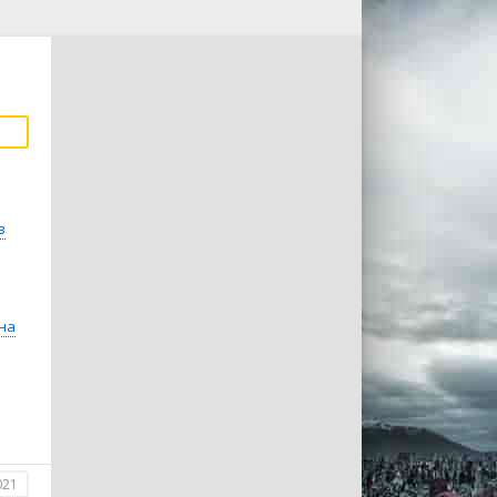
в
на
021