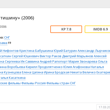
📖 История
🤪 Комедия
🎥 Короткометражка
🔪 Криминал
рама
🎼 Музыка
🧚‍♀️ Мультфильм
тишину» (2006)
л
👨‍💼 Новости
🎒 Приключения
ьное тв
👨‍👩‍👧‍👦 Семейный
⚽ Спорт
2006
7.8
6.9
у
🤯 Триллер
😱 Ужасы
о:
СНГ
астика
🤠 Фильм-нуар
🧝‍♂️ Фэнтези
рама
👫
ония
й Нифонтов
Кристина Бабушкина
Юрий Батурин
Александр Лырчико
асаткин
Сергей Юшкевич
Виктор Раков
Дмитрий Марьянов
Алексей
ина Сергеева
Ия Саввина
Андрей Рапопорт
Мария Звонарева
Ольга
нна Воробьева
Кирилл Продолятченко
Юлия Агафонова
Наталья
на Кузнецова
Елена Цагина
Ирина Бродская
Никита Величко
Екатери
талья Касаткина
сские фильмы
Фильмы
Россия
Фильмы стран СНГ
17.03.2