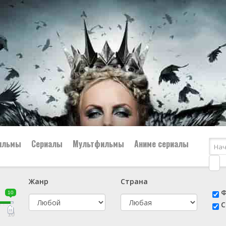
ильмы
Сериалы
Мультфильмы
Аниме сериалы
Жанр
Страна
е
📔 Биография
😎 Боевик
Ф
10
н
👨‍✈️ Военный
🕵️‍♂️ Детектив
С
й
📑 Документальный
😫 Драма
10