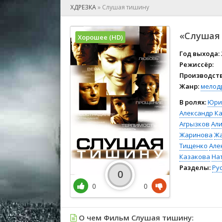
🎲 Игра
ХДРЕЗКА
»
Слушая тишину
🎙 Концерт
👫 Мелод
«Слушая 
Хорошее (HD)
🕺 Мюзик
👨‍💻 Реал
Год выхода:
Режиссёр:
🎤 Ток-шо
Производств
🧙‍♀️ Фант
Жанр:
мелод
🏅 Церем
В ролях:
Юри
Александр К
Агрызков
Ал
Жаринова
Жа
Тищенко
Але
Казакова
На
Разделы:
Ру
0
0
0
О чем Фильм Слушая тишину: