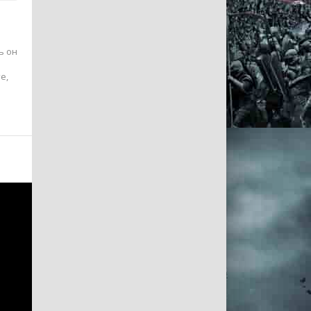
ь он
е,