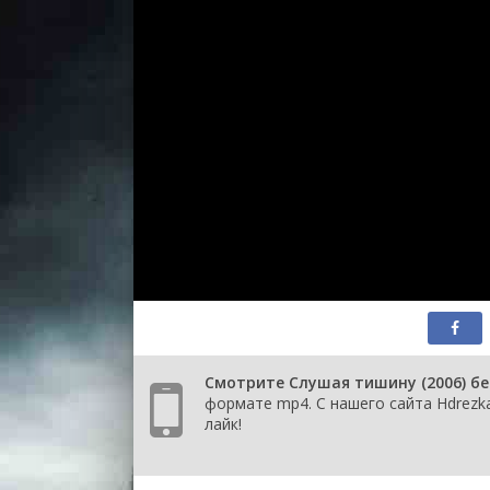
Смотрите Слушая тишину (2006) бе
формате mp4. С нашего сайта Hdrezk
лайк!