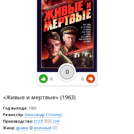
0
0
0
«Живые и мертвые» (1963)
Год выхода:
1963
Режиссёр:
Александр Столпер
Производство:
СССР
🇷🇺
СНГ
Жанр:
драма
😫
военный
👨‍✈️