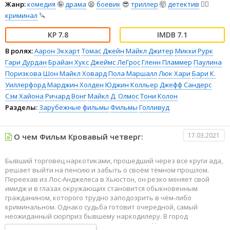
Жанр:
комедия
🤪
драма
😫
боевик
😎
триллер
🤯
детектив
🕵️‍♂️
криминал
🔪
7.8
7.1
В ролях:
Аарон Экхарт
Томас Джейн
Майкл Джитер
Микки Рурк
Гари Дурдан
Брайан Хукс
Джеймс ЛеГрос
Гленн Пламмер
Паулина
Поризкова
Шон Майкл Ховард
Пола Маршалл
Люк Хари
Бари К.
Уиллерфорд
Марджин Холден
Юджин Колльер
Джефф Сандерс
Сэм Хайона
Ричард Вонг
Майкл Д. Олмос
Тони Колон
Разделы:
Зарубежные фильмы
Фильмы
Голливуд
17.03.2021
О чем Фильм Кровавый четверг:
Бывший торговец наркотиками, прошедший через все круги ада,
решает выйти на пенсию и забыть о своём тёмном прошлом.
Переехав из Лос-Анджелеса в Хьюстон, он резко меняет свой
имидж и в глазах окружающих становится обыкновенным
гражданином, которого трудно заподозрить в чём-либо
криминальном. Однако судьба готовит очередной, самый
неожиданный сюрприз бывшему наркодилеру. В город
приезжает его подельник с грузом героина. Компаньон и не