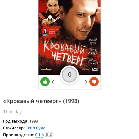
0
0
0
«Кровавый четверг» (1998)
Thursday
Год выхода:
1998
Режиссёр:
Скип Вудс
Производство:
США
🇺🇸