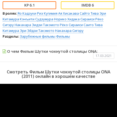
6.1
6
В ролях:
Яо Кадзуки
Риэ Кугимия
Ая Хисакава
Сайто Тива
Эри
Китамура
Кэнъити Судзумура
Норико Хидака
Сираиси Рёко
Сигэру Накахара
Эидзи Такэмото
Рёко Сираиси
Саито Тива
Китамура Эри
Эйдзи Такэмото
Накахара Сигэру
Разделы:
Зарубежные фильмы
Фильмы
О чем Фильм Шутки чокнутой столицы ONA:
17.03.2021
Смотреть Фильм Шутки чокнутой столицы ONA
(2011) онлайн в хорошем качестве