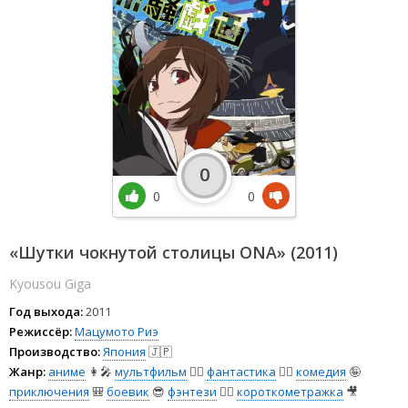
0
0
0
«Шутки чокнутой столицы ONA» (2011)
Kyousou Giga
Год выхода:
2011
Режиссёр:
Мацумото Риэ
Производство:
Япония
🇯🇵
Жанр:
аниме
👩‍🎤
мультфильм
🧚‍♀️
фантастика
🧙‍♀️
комедия
🤪
приключения
🎒
боевик
😎
фэнтези
🧝‍♂️
короткометражка
🎥