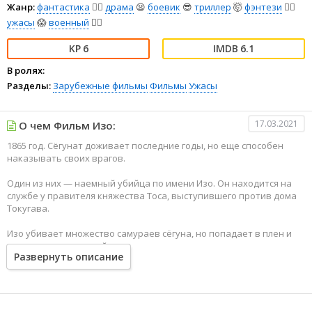
Жанр:
фантастика
🧙‍♀️
драма
😫
боевик
😎
триллер
🤯
фэнтези
🧝‍♂️
ужасы
😱
военный
👨‍✈️
6
6.1
В ролях:
Разделы:
Зарубежные фильмы
Фильмы
Ужасы
17.03.2021
О чем Фильм Изо:
1865 год. Сёгунат доживает последние годы, но еще способен
наказывать своих врагов.
Один из них — наемный убийца по имени Изо. Он находится на
службе у правителя княжества Тоса, выступившего против дома
Токугава.
Изо убивает множество самураев сёгуна, но попадает в плен и
умирает мучительной смертью.
Развернуть описание
В последнее мгновение сила ярости переносит Изо через
пространство и время в современный Токио, где он оказывается
среди городских бомжей.