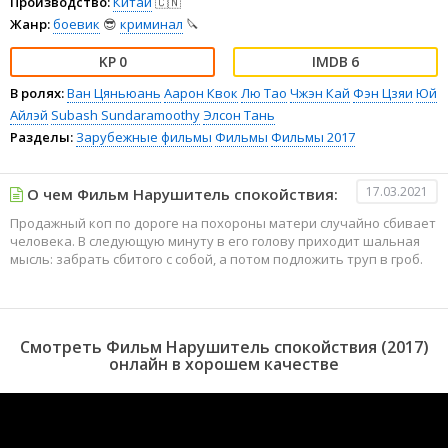
Производство:
Китай
🇨🇳
Жанр:
боевик
😎
криминал
🔪
0
6
В ролях:
Ван Цяньюань
Аарон Квок
Лю Тао
Чжэн Кай
Фэн Цзяи
Юй
Айлэй
Subash Sundaramoothy
Элсон Тань
Разделы:
Зарубежные фильмы
Фильмы
Фильмы 2017
17.03.2021
О чем Фильм Нарушитель спокойствия:
Продажный коп по дороге на похороны матери случайно сбивает
человека. В следующую минуту в его голову приходит шальная
мысль: забрать сбитого с собой, а потом подложить труп в гроб.
Смотреть Фильм Нарушитель спокойствия (2017)
онлайн в хорошем качестве