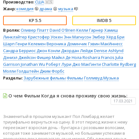
Производство:
США
🇺🇸
Жанр:
комедия
🤪
драма
😫
музыка
🎼
5.5
5
В ролях:
Оливер Платт
David O'Brien
Келли Гарнер
Хамиш
Линклэйтер
Кристофер Уокен
Энн Магнусон
Эмбер Хёрд
Бри
Шарп
Генри Келемен
Вероника Доминчик
Гэвин МакИннесс
Сандра Берриос
Джон Конли
Джордан Лейдж
Denise Ashlynd
Дэниэл Джейсон Фишер
Майкл Де Нола
Rosharra Francis
Julia
Garrison
Jonathan Wu
Роберт Лури
Джо МакГинти
Charlotte Rydberg
Молли Голдштейн
Джим Форбс
Разделы:
Зарубежные фильмы
Фильмы
Голливуд
Музыка
О чем Фильм Когда я снова проживу свою жизнь:
17.03.2021
Знаменитый в прошлом музыкант Пол Ломбард желает
триумфально вернуться на сцену. В этот период жизни к нему
переезжает взрослая дочь - бунтарка с розовыми волосами,
которая тоже занимается музыкой, но большими успехами в
творчестве пока похвастаться не может. Объединяет отца и