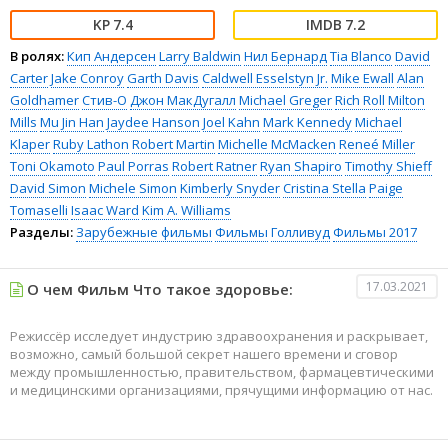
7.4
7.2
В ролях:
Кип Андерсен
Larry Baldwin
Нил Бернард
Tia Blanco
David
Carter
Jake Conroy
Garth Davis
Caldwell Esselstyn Jr.
Mike Ewall
Alan
Goldhamer
Стив-О
Джон МакДугалл
Michael Greger
Rich Roll
Milton
Mills
Mu Jin Han
Jaydee Hanson
Joel Kahn
Mark Kennedy
Michael
Klaper
Ruby Lathon
Robert Martin
Michelle McMacken
Reneé Miller
Toni Okamoto
Paul Porras
Robert Ratner
Ryan Shapiro
Timothy Shieff
David Simon
Michele Simon
Kimberly Snyder
Cristina Stella
Paige
Tomaselli
Isaac Ward
Kim A. Williams
Разделы:
Зарубежные фильмы
Фильмы
Голливуд
Фильмы 2017
17.03.2021
О чем Фильм Что такое здоровье:
Режиссёр исследует индустрию здравоохранения и раскрывает,
возможно, самый большой секрет нашего времени и сговор
между промышленностью, правительством, фармацевтическими
и медицинскими организациями, прячущими информацию от нас.