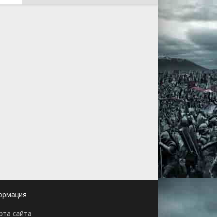
ормация
рта сайта