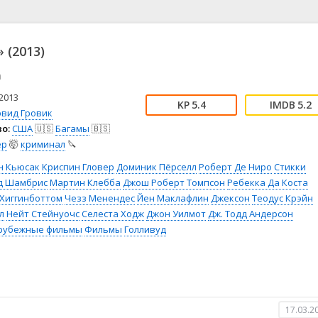
📖 История
🤪 Комедия
🎥 Короткометражка
🔪 Криминал
рама
🎼 Музыка
🧚‍♀️ Мультфильм
 (2013)
л
👨‍💼 Новости
🎒 Приключения
n
ьное тв
👨‍👩‍👧‍👦 Семейный
⚽ Спорт
у
🤯 Триллер
😱 Ужасы
2013
5.4
5.2
астика
🤠 Фильм-нуар
🧝‍♂️ Фэнтези
эвид Гровик
о:
США
🇺🇸
Багамы
🇧🇸
ония
ер
🤯
криминал
🔪
н Кьюсак
Криспин Гловер
Доминик Пёрселл
Роберт Де Ниро
Стикки
д Шамбрис
Мартин Клебба
Джош Роберт Томпсон
Ребекка Да Коста
 Хиггинботтом
Чезз Менендес
Йен Маклафлин
Джексон
Теодус Крэйн
л
Нейт Стейнуочс
Селеста Ходж
Джон Уилмот
Дж. Тодд Андерсон
рубежные фильмы
Фильмы
Голливуд
17.03.2