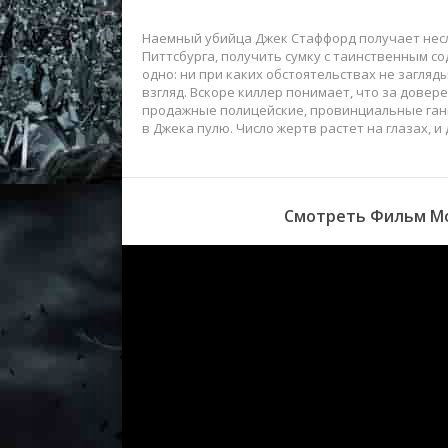
Наемный убийца Джек Стаффорд получает несл
Питтсбурга, получить сумку с таинственным со
одно: ни при каких обстоятельствах не загля
взгляд. Вскоре киллер понимает, что за дове
продажные полицейские, провинциальные ганг
в Джека пулю. Число жертв растет на глазах, и
Смотреть Фильм Мо