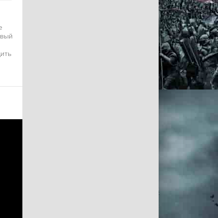
е
рвый
дить