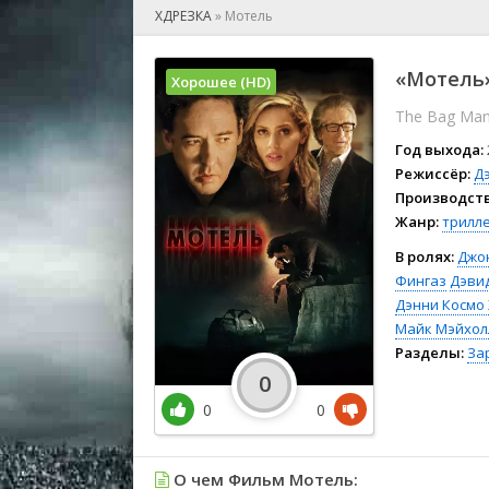
🎲 Игра
ХДРЕЗКА
»
Мотель
🎙 Концерт
👫 Мелод
«Мотель»
Хорошее (HD)
🕺 Мюзик
The Bag Ma
👨‍💻 Реал
🎤 Ток-шо
Год выхода:
🧙‍♀️ Фант
Режиссёр:
Д
Производств
🏅 Церем
Жанр:
трилл
В ролях:
Джо
Фингаз
Дэви
Дэнни Космо
Майк Мэйхол
Разделы:
За
0
0
0
О чем Фильм Мотель: