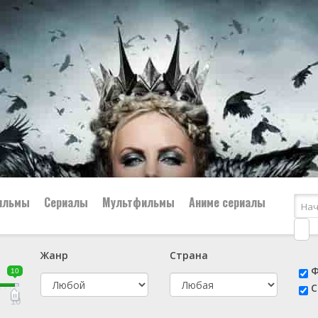
ильмы
Сериалы
Мультфильмы
Аниме сериалы
Жанр
Страна
е
📔 Биография
😎 Боевик
Ф
10
н
👨‍✈️ Военный
🕵️‍♂️ Детектив
С
й
📑 Документальный
😫 Драма
10