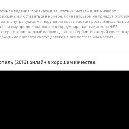
ожное задание: приехать в заштатный мотель в 300 милях от
держимым и оставаться в номере, пока за грузом не приедут. Услови
дывать внутрь сумки. Но поручение оказывается простым лишь на пе
ренным ему предметом охотятся коррумпированные агенты ФБР,
стеры и кровожадный карлик-цыган из Сербии. И каждый хочет вса
 дожить до рассвета смогут далеко не все постояльцы мотеля.
тель (2013) онлайн в хорошем качестве