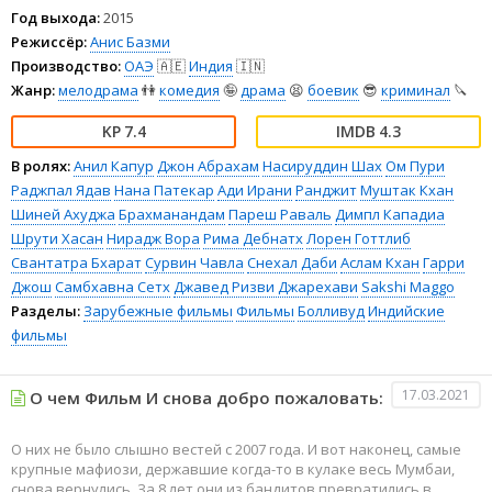
Год выхода:
2015
Режиссёр:
Анис Базми
Производство:
ОАЭ
🇦🇪
Индия
🇮🇳
Жанр:
мелодрама
👫
комедия
🤪
драма
😫
боевик
😎
криминал
🔪
7.4
4.3
В ролях:
Анил Капур
Джон Абрахам
Насируддин Шах
Ом Пури
Раджпал Ядав
Нана Патекар
Ади Ирани
Ранджит
Муштак Кхан
Шиней Ахуджа
Брахманандам
Пареш Раваль
Димпл Кападиа
Шрути Хасан
Нирадж Вора
Рима Дебнатх
Лорен Готтлиб
Свантатра Бхарат
Сурвин Чавла
Снехал Даби
Аслам Кхан
Гарри
Джош
Самбхавна Сетх
Джавед Ризви Джарехави
Sakshi Maggo
Разделы:
Зарубежные фильмы
Фильмы
Болливуд
Индийские
фильмы
17.03.2021
О чем Фильм И снова добро пожаловать:
О них не было слышно вестей с 2007 года. И вот наконец, самые
крупные мафиози, державшие когда-то в кулаке весь Мумбаи,
снова вернулись. За 8 лет они из бандитов превратились в