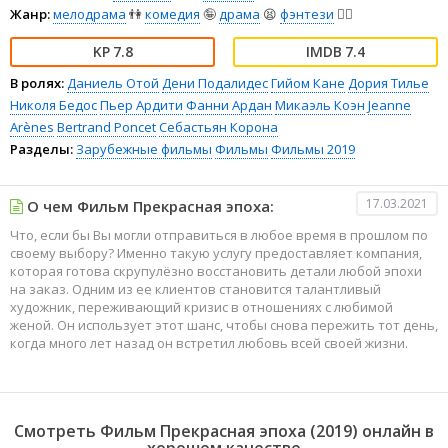
Жанр:
мелодрама
👫
комедия
🤪
драма
😫
фэнтези
🧝‍♂️
7.8
7.4
В ролях:
Даниель Отой
Дени Подалидес
Гийом Кане
Дория Тилье
Николя Бедос
Пьер Ардити
Фанни Ардан
Микаэль Коэн
Jeanne
Arènes
Bertrand Poncet
Себастьян Корона
Разделы:
Зарубежные фильмы
Фильмы
Фильмы 2019
17.03.2021
О чем Фильм Прекрасная эпоха:
Что, если бы Вы могли отправиться в любое время в прошлом по
своему выбору? Именно такую услугу предоставляет компания,
которая готова скрупулёзно восстановить детали любой эпохи
на заказ. Одним из ее клиентов становится талантливый
художник, переживающий кризис в отношениях с любимой
женой. Он использует этот шанс, чтобы снова пережить тот день,
когда много лет назад он встретил любовь всей своей жизни.
Смотреть Фильм Прекрасная эпоха (2019) онлайн в
хорошем качестве