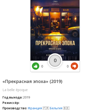
0
0
0
«Прекрасная эпоха» (2019)
La belle époque
Год выхода:
2019
Режиссёр:
Производство:
Франция
🇫🇷
Бельгия
🇧🇪