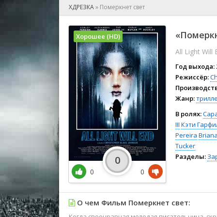
🎲 Игра
ХДРЕЗКА
»
Померкнет свет
🎙 Концерт
👫 Мелод
«Померкн
Хорошее (HD)
🕺 Мюзик
All Light Will
👨‍💻 Реал
🎤 Ток-шо
Год выхода:
🧙‍♀️ Фант
Режиссёр:
Ch
Производств
🏅 Церем
Жанр:
трилл
В ролях:
Сар
III
Кэти Гарфи
Pereira
Brian
Tucker
Разделы:
За
0
0
0
О чем Фильм Померкнет свет:
Когда своенравная молодая писательница, ск