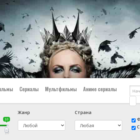
ильмы
Сериалы
Мультфильмы
Аниме сериалы
Жанр
Страна
е
📔 Биография
😎 Боевик
Ф
10
н
👨‍✈️ Военный
🕵️‍♂️ Детектив
С
й
📑 Документальный
😫 Драма
10