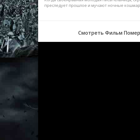
преследует прошлое и мучают ночные кошмар
Смотреть Фильм Померк