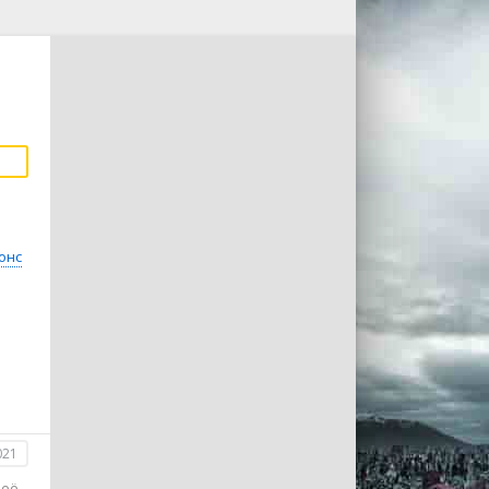
онс
021
 её