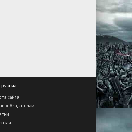
ормация
рта сайта
авообладателям
атьи
авная