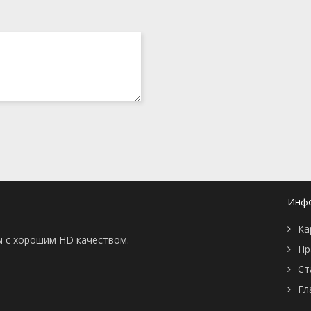
Инф
Ка
ы с хорошим HD качеством.
Пр
Ст
Гл