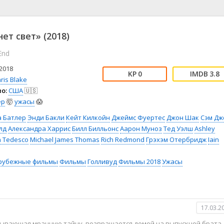
📖 История
🤪 Комедия
🎥 Короткометражка
🔪 Криминал
рама
🎼 Музыка
🧚‍♀️ Мультфильм
ет свет» (2018)
л
👨‍💼 Новости
🎒 Приключения
 End
ьное тв
👨‍👩‍👧‍👦 Семейный
⚽ Спорт
у
🤯 Триллер
😱 Ужасы
2018
0
3.8
астика
🤠 Фильм-нуар
🧝‍♂️ Фэнтези
ris Blake
о:
США
🇺🇸
ония
ер
🤯
ужасы
😱
а Батлер
Энди Бакли
Кейт Килкойн
Джеймс Фуертес
Джон Шак
Сэм Дж
лд
Александра Харрис
Билл Билльонс
Аарон Муноз
Тед Уэлш
Ashley
a Tedesco
Michael James Thomas
Rich Redmond
Грэхэм Отербридж
Iain
рубежные фильмы
Фильмы
Голливуд
Фильмы 2018
Ужасы
17.03.2
рывающая мрачную тайну, возвращается домой на выпускной брата,