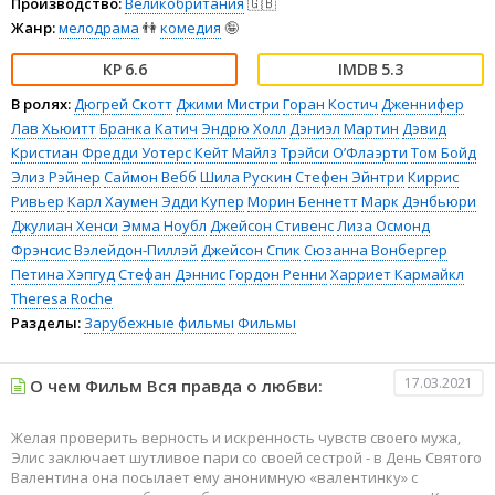
Производство:
Великобритания
🇬🇧
Жанр:
мелодрама
👫
комедия
🤪
6.6
5.3
В ролях:
Дюгрей Скотт
Джими Мистри
Горан Костич
Дженнифер
Лав Хьюитт
Бранка Катич
Эндрю Холл
Дэниэл Мартин
Дэвид
Кристиан
Фредди Уотерс
Кейт Майлз
Трэйси О’Флаэрти
Том Бойд
Элиз Рэйнер
Саймон Вебб
Шила Рускин
Стефен Эйнтри
Киррис
Ривьер
Карл Хаумен
Эдди Купер
Морин Беннетт
Марк Дэнбьюри
Джулиан Хенси
Эмма Ноубл
Джейсон Стивенс
Лиза Осмонд
Фрэнсис Вэлейдон-Пиллэй
Джейсон Спик
Сюзанна Вонбергер
Петина Хэпгуд
Стефан Дэннис
Гордон Ренни
Харриет Кармайкл
Theresa Roche
Разделы:
Зарубежные фильмы
Фильмы
17.03.2021
О чем Фильм Вся правда о любви:
Желая проверить верность и искренность чувств своего мужа,
Элис заключает шутливое пари со своей сестрой - в День Святого
Валентина она посылает ему анонимную «валентинку» с