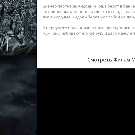
Бизнес-партнеры Андрей и Гоша берут в банке
то причинам намеченная сделка откладывается
все выходные, Андрей берет их с собой на дач
В первую же ночь неизвестные преступники 
мужчину, избивают его супругу и двух малолет
Смотреть Фильм Ме