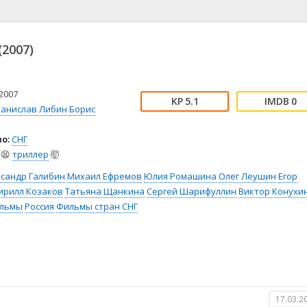
📖 История
🤪 Комедия
🎥 Короткометражка
🔪 Криминал
рама
🎼 Музыка
🧚‍♀️ Мультфильм
(2007)
л
👨‍💼 Новости
🎒 Приключения
ьное тв
👨‍👩‍👧‍👦 Семейный
⚽ Спорт
у
🤯 Триллер
😱 Ужасы
2007
5.1
0
астика
🤠 Фильм-нуар
🧝‍♂️ Фэнтези
танислав Либин
Борис
ония
о:
СНГ
😫
триллер
🤯
ксандр Галибин
Михаил Ефремов
Юлия Ромашина
Олег Леушин
Егор
ирилл Козаков
Татьяна Щанкина
Сергей Шарифуллин
Виктор Конухи
льмы
Россия
Фильмы стран СНГ
17.03.2