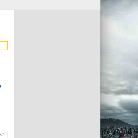
н
021