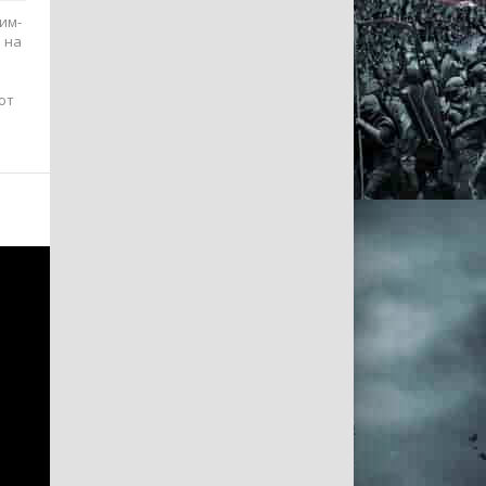
им-
 на
ют