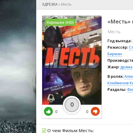
🎲 Игра
ХДРЕЗКА
»
Месть
🎙 Концерт
👫 Мелод
«Месть» 
Хорошее (HD)
🕺 Мюзик
Месть
👨‍💻 Реал
🎤 Ток-шо
Год выхода:
🧙‍♀️ Фант
Режиссёр:
С
Бирман
🏅 Церем
Производств
Жанр:
драма
В ролях:
Але
Клейменов
К
Разделы:
Фи
0
0
0
О чем Фильм Месть: