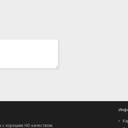
Инф
Ка
ы с хорошим HD качеством.