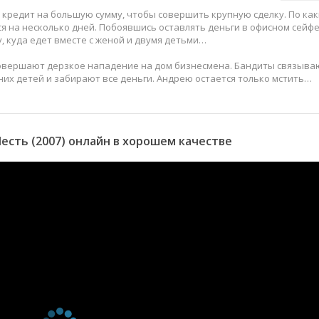
 кредит на большую сумму, чтобы совершить крупную сделку. По как
 на несколько дней. Побоявшись оставлять деньги в офисном сейфе
у, куда едет вместе с женой и двумя детьми…
совершают дерзкое нападение на дом бизнесмена. Бандиты связыва
них детей и забирают все деньги. Андрею остается только мстить…
сть (2007) онлайн в хорошем качестве