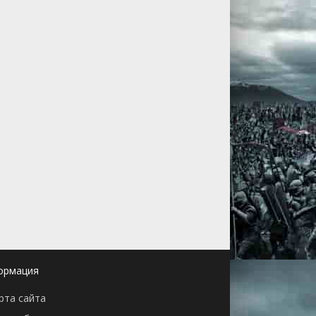
ормация
рта сайта