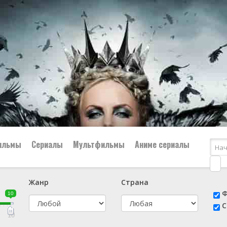
ильмы
Сериалы
Мультфильмы
Аниме сериалы
Жанр
Страна
е
📔 Биография
😎 Боевик
Ф
10
н
👨‍✈️ Военный
🕵️‍♂️ Детектив
С
й
📑 Документальный
😫 Драма
10