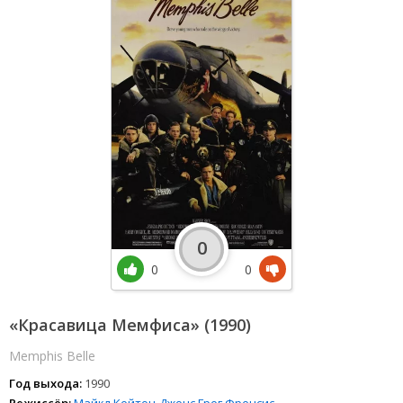
0
0
0
«Красавица Мемфиса» (1990)
Memphis Belle
Год выхода:
1990
Режиссёр:
Майкл Кейтон-Джонс
Грег Френсис