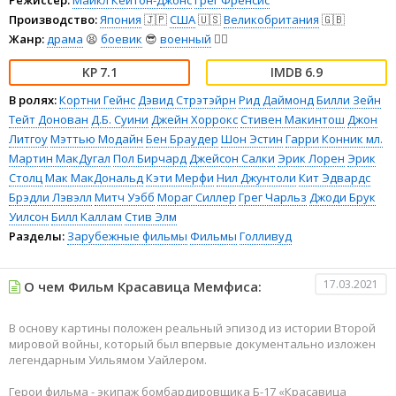
Производство:
Япония
🇯🇵
США
🇺🇸
Великобритания
🇬🇧
Жанр:
драма
😫
боевик
😎
военный
👨‍✈️
7.1
6.9
В ролях:
Кортни Гейнс
Дэвид Стрэтэйрн
Рид Даймонд
Билли Зейн
Тейт Донован
Д.Б. Суини
Джейн Хоррокс
Стивен Макинтош
Джон
Литгоу
Мэттью Модайн
Бен Браудер
Шон Эстин
Гарри Конник мл.
Мартин МакДугал
Пол Бирчард
Джейсон Салки
Эрик Лорен
Эрик
Столц
Мак МакДональд
Кэти Мерфи
Нил Джунтоли
Кит Эдвардс
Брэдли Лэвэлл
Митч Уэбб
Мораг Силлер
Грег Чарльз
Джоди Брук
Уилсон
Билл Каллам
Стив Элм
Разделы:
Зарубежные фильмы
Фильмы
Голливуд
17.03.2021
О чем Фильм Красавица Мемфиса:
В основу картины положен реальный эпизод из истории Второй
мировой войны, который был впервые документально изложен
легендарным Уильямом Уайлером.
Герои фильма - экипаж бомбардировщика Б-17 «Красавица