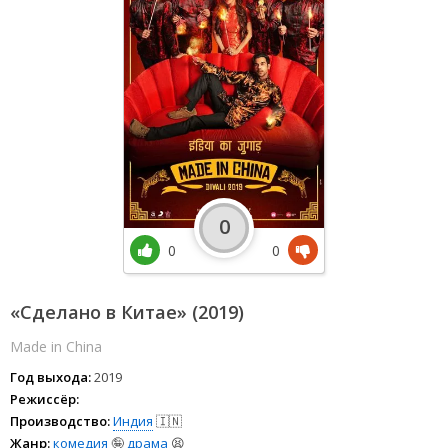
0
0
0
«Сделано в Китае» (2019)
Made in China
Год выхода:
2019
Режиссёр:
Производство:
Индия
🇮🇳
Жанр:
комедия
🤪
драма
😫