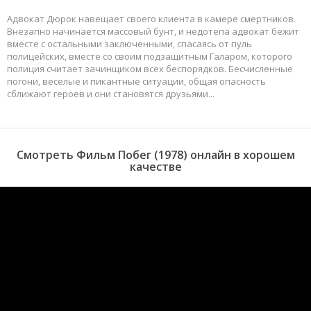
Адвокат Дюрок навещает своего клиента в камере смертников.
Внезапно начинается массовый бунт, и недотепа адвокат бежит
вместе с остальными заключенными, спасаясь от пуль
полицейских, вместе со своим подзащитным Галаром, которого
полиция считает зачинщиком всех беспорядков. Бесчисленные
погони, веселые и пикантные ситуации, общая опасность
сближают героев и они становятся друзьями...
Смотреть Фильм Побег (1978) онлайн в хорошем
качестве