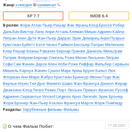
Жанр:
комедия
🤪
криминал
🔪
7.7
6.4
В ролях:
Жорж Атлас
Пьер Ришар
Жак Франц
Клод Броссе
Робер
Дальбан
Виктор Лану
Анри Атталь
Клеман Мишю
Адриен Кайла-
Легран
Ален Дуте
Жан-Пьер Даррас
Эрик Демарец
Анри Пуарье
Кристиан Буйетт
Катя Ченко
Раймон Бюссьер
Патрис Меленнек
Клер Ришар
Бланш Равалек
Бернар Гранже
Даниэль Мильграм
Патрик Флёрем
Бернар Спигель
Роже Мюни
Люсьенн Легран
Софи Сам
Жанин Дарси
Ален Ноби
Роже Риффар
Жильбер Сервьен
Мишель Карнуа
Жанин Сушон
Марк Ариш
Бруно Бальп
Люк
Флориан
Анн-Мари Жабро
Кристиан Бринкур
Ивонн Годо
Жак
Верлье
Нгуен Тхи Дунг
Филипп Шаво
Жан-Франсуа Дэниэл
Жерар
Джаккино
Клод Легро
Режис Порт
Люсьен Приват
Франсис Руссеф
Адриенн Сервантье
Vincent Liégeois
Арно Лигеойс
Эрик Бронер
Жорж Бронер
Жан-Пьер Коклен
Франсуа Марти
Жорж Помпиду
Разделы:
Зарубежные фильмы
Фильмы
17.03.2021
О чем Фильм Побег: