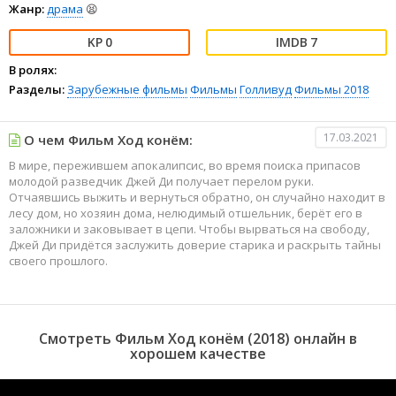
Жанр:
драма
😫
0
7
В ролях:
Разделы:
Зарубежные фильмы
Фильмы
Голливуд
Фильмы 2018
17.03.2021
О чем Фильм Ход конём:
В мире, пережившем апокалипсис, во время поиска припасов
молодой разведчик Джей Ди получает перелом руки.
Отчаявшись выжить и вернуться обратно, он случайно находит в
лесу дом, но хозяин дома, нелюдимый отшельник, берёт его в
заложники и заковывает в цепи. Чтобы вырваться на свободу,
Джей Ди придётся заслужить доверие старика и раскрыть тайны
своего прошлого.
Смотреть Фильм Ход конём (2018) онлайн в
хорошем качестве