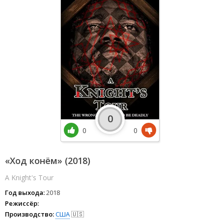
0
0
0
«Ход конём» (2018)
A Knight's Tour
Год выхода:
2018
Режиссёр:
Производство:
США
🇺🇸