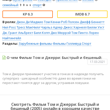
семейный
👨‍👩‍👧‍👦
спорт
⚽
6.3
6.7
В ролях:
Джон Ди Маджио
Том Кенни
Роб Полсен
Джефф Беннетт
Нил Росс
Тресс МакНилл
Чарльз Адлер
Джесс Харнелл
Билли Уэст
Дж. Грант Альбрехт
Билл Копп
Джо Мюррэй
Том Пинто
Лорен
Найтингейл
Разделы:
Зарубежные фильмы
Фильмы
Голливуд
Спорт
О чем Фильм Том и Джерри: Быстрый и бешеный:
17.03.2021
Том и Джерри принимают участие в гонках в надежде получить
суперприз - шикарный особняк! Но даже во время гонки не
перестают гонятся друг за другом, устраивая ловушки.
Смотреть Фильм Том и Джерри: Быстрый и
бешеный (2005) онлайн в хорошем качестве