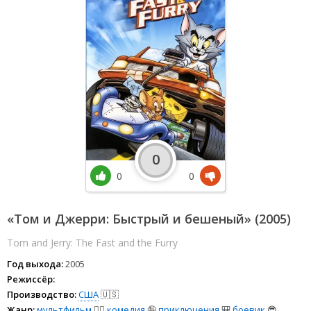
0
0
0
«Том и Джерри: Быстрый и бешеный» (2005)
Tom and Jerry: The Fast and the Furry
Год выхода:
2005
Режиссёр:
Производство:
США
🇺🇸
Жанр:
мультфильм
🧚‍♀️
комедия
🤪
приключения
🎒
боевик
😎