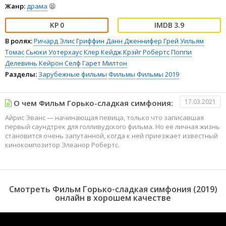
Жанр:
драма
😫
0
3.9
В ролях:
Ричард Элис
Гриффин Данн
Дженнифер Грей
Уильям
Томас
Сьюки Уотерхаус
Клер Кейдж
Крэйг Робертс
Поппи
Делевинь
Кейрон Селф
Гарет Милтон
Разделы:
Зарубежные фильмы
Фильмы
Фильмы 2019
17.03.2021
О чем Фильм Горько-сладкая симфония:
Айрис Эванс — начинающая певица, только что записавшая
первый саундтрек для голливудского фильма. Но её личная жизнь
становится очень запутанной, когда к ней приезжает известный
кинокомпозитор Элеанор Робертс.
Смотреть Фильм Горько-сладкая симфония (2019)
онлайн в хорошем качестве