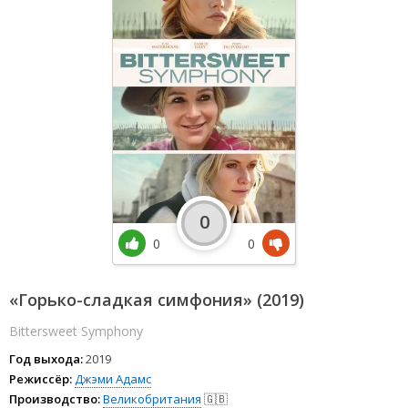
0
0
0
«Горько-сладкая симфония» (2019)
Bittersweet Symphony
Год выхода:
2019
Режиссёр:
Джэми Адамс
Производство:
Великобритания
🇬🇧