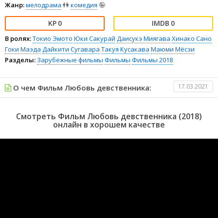
Жанр:
мелодрама
👫
комедия
🤪
0
0
В ролях:
Токио Эмото
Юки Сакурай
Даисукэ Миягава
Хинако Сано
Гоки Маэда
Дайкити Сугавара
Такуя Кусакава
Маюми Мёсэи
Разделы:
Зарубежные фильмы
Фильмы
Фильмы 2018
17.03.2021
О чем Фильм Любовь девственника:
Смотреть Фильм Любовь девственника (2018)
онлайн в хорошем качестве