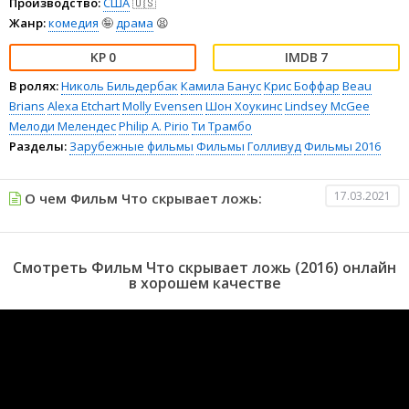
Производство:
США
🇺🇸
Жанр:
комедия
🤪
драма
😫
0
7
В ролях:
Николь Бильдербак
Камила Банус
Крис Боффар
Beau
Brians
Alexa Etchart
Molly Evensen
Шон Хоукинс
Lindsey McGee
Мелоди Мелендес
Philip A. Pirio
Ти Трамбо
Разделы:
Зарубежные фильмы
Фильмы
Голливуд
Фильмы 2016
17.03.2021
О чем Фильм Что скрывает ложь:
Смотреть Фильм Что скрывает ложь (2016) онлайн
в хорошем качестве