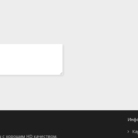
Инф
Ка
ы с хорошим HD качеством.