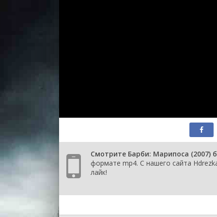
Смотрите Барби: Марипоса (2007) 
формате mp4. С нашего сайта Hdrezka
лайк!