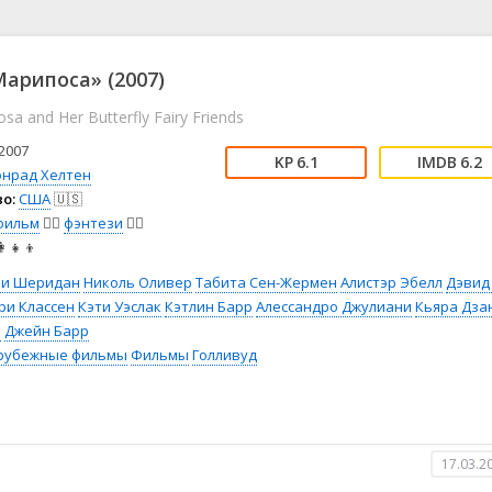
📖 История
🤪 Комедия
🎥 Короткометражка
🔪 Криминал
рама
🎼 Музыка
🧚‍♀️ Мультфильм
Марипоса» (2007)
л
👨‍💼 Новости
🎒 Приключения
sa and Her Butterfly Fairy Friends
ьное тв
👨‍👩‍👧‍👦 Семейный
⚽ Спорт
у
🤯 Триллер
😱 Ужасы
2007
6.1
6.2
астика
🤠 Фильм-нуар
🧝‍♂️ Фэнтези
онрад Хелтен
о:
США
🇺🇸
ония
фильм
🧚‍♀️
фэнтези
🧝‍♂️
‍👧‍👦
ли Шеридан
Николь Оливер
Табита Сен-Жермен
Алистэр Эбелл
Дэвид
ри Классен
Кэти Уэслак
Кэтлин Барр
Алессандро Джулиани
Кьяра Дза
з
Джейн Барр
рубежные фильмы
Фильмы
Голливуд
17.03.2