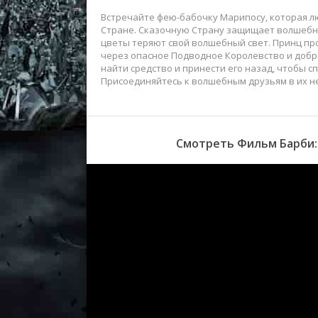
Встречайте фею-бабочку Марипосу, которая л
Стране. Сказочную Страну защищает волшебны
цветы теряют свой волшебный свет. Принц пр
через опасное Подводное Королевство и добра
найти средство и принести его назад, чтобы 
Присоединяйтесь к волшебным друзьям в их не
Смотреть Фильм Барби: 