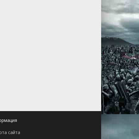
ормация
рта сайта