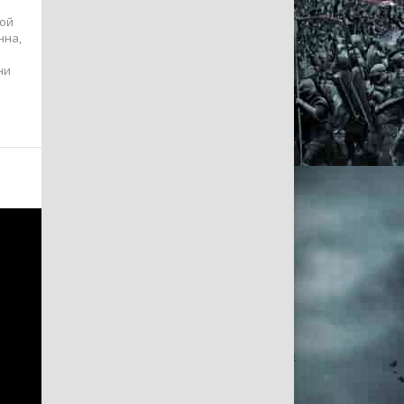
ной
нна,
ни