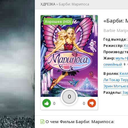
🎲 Игра
ХДРЕЗКА
»
Барби: Марипоса
🎙 Концерт
👫 Мелод
«Барби: 
Хорошее (HD)
🕺 Мюзик
Barbie Maripo
👨‍💻 Реал
🎤 Ток-шо
Год выхода:
🧙‍♀️ Фант
Режиссёр:
К
Производств
🏅 Церем
Жанр:
мульт
семейный
👨‍
В ролях:
Кел
Ли Токар
Тер
Эрин Мэтью
Разделы:
За
0
0
0
О чем Фильм Барби: Марипоса: