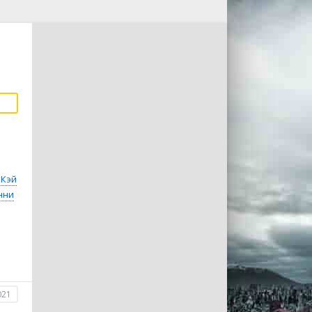
 Кэй
нни
021