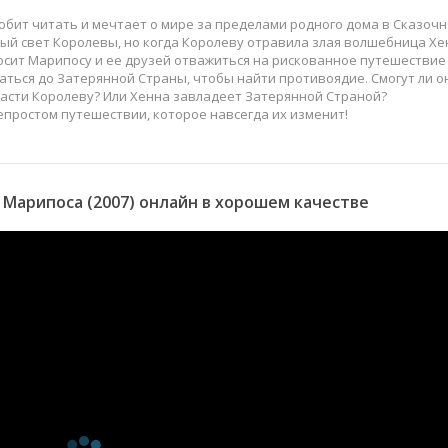
юбит читать и мечтает о мире за пределами родного дома в Сказоч
й свет Королевы, но когда Королеву отравила злая волшебница Хе
осит Марипосу и ее друзей отважиться на рискованное путешествие
ться до Затерянной Страны, чтобы найти противоядие. Смогут ли о
спасти Королеву? Или Хенна завладеет Затерянной Страной?
простом путешествии, которое навсегда их изменит!
Марипоса (2007) онлайн в хорошем качестве