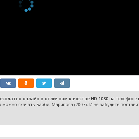
бесплатно онлайн в отличном качестве HD 1080
на телефоне 
 можно скачать Барби: Марипоса (2007). И не забудьте постави