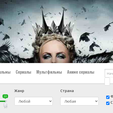
ильмы
Сериалы
Мультфильмы
Аниме сериалы
Жанр
Страна
е
📔 Биография
😎 Боевик
Ф
10
н
👨‍✈️ Военный
🕵️‍♂️ Детектив
С
й
📑 Документальный
😫 Драма
10