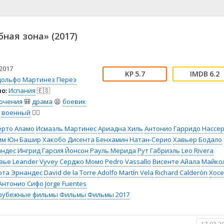
📖 История
🤪 Комедия
🎥 Короткометражка
🔪 Криминал
рама
🎼 Музыка
🧚‍♀️ Мультфильм
ная зона» (2017)
л
👨‍💼 Новости
🎒 Приключения
ьное тв
👨‍👩‍👧‍👦 Семейный
⚽ Спорт
у
🤯 Триллер
😱 Ужасы
2017
5.7
6.2
астика
🤠 Фильм-нуар
🧝‍♂️ Фэнтези
дольфо Мартинез Перез
о:
Испания
🇪🇸
ония
ючения
🎒
драма
😫
боевик
военный
👨‍✈️
ерто Аламо
Исмаэль Мартинес
Ариадна Хиль
Антонио Гарридо
Нассе
им
Юн Башир
Хакобо Дисента
Бенхамин Натан-Серио
Хавьер Бодало
андес
Ингрид Гарсия Йонсон
Рауль Мерида
Рут Габриэль
Leo Rivera
вье
Leander Vyvey
Серджо Момо
Pedro Vassallo
Висенте Айала
Майко
рта Эрнандес
David de la Torre
Adolfo Martín Vela
Richard Calderón
Хосе
Антонио Сифо
Jorge Fuentes
рубежные фильмы
Фильмы
Фильмы 2017