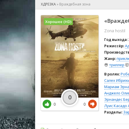
🎲 Игра
ХДРЕЗКА
»
Враждебная зона
🎙 Концерт
👫 Мелод
«Враждеб
Хорошее (HD)
🕺 Мюзик
Zona hostil
👨‍💻 Реал
🎤 Ток-шо
Год выхода:
🧙‍♀️ Фант
Режиссёр:
А
Производств
🏅 Церем
Жанр:
прикл
😎
триллер
🤯
В ролях:
Роб
Салех Ибрих
Мариам Эрн
Анджело Оли
0
Эрнандес
Бе
0
0
Луис Касадо
Разделы:
За