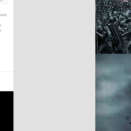
021
ние,
и
т