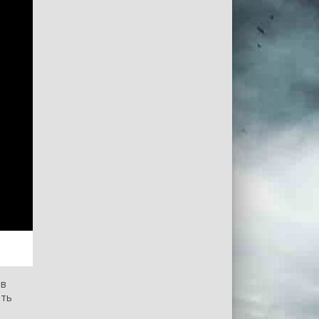
 в
ить