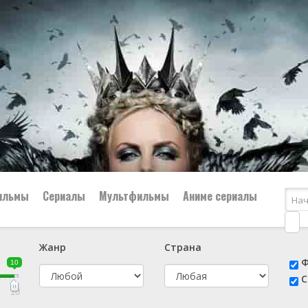
ильмы
Сериалы
Мультфильмы
Аниме сериалы
Жанр
Страна
е
📔 Биография
😎 Боевик
Ф
10
н
👨‍✈️ Военный
🕵️‍♂️ Детектив
С
й
📑 Документальный
😫 Драма
10