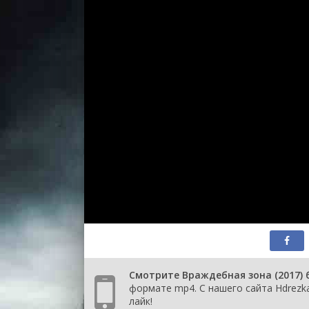
Смотрите Враждебная зона (2017) 
формате mp4. С нашего сайта Hdrezk
лайк!