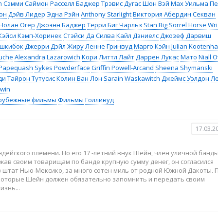
n
Сэмми Саймон
Расселл Баджер
Трэвис Дугас
Шон Вэй Мах
Уильма Пе
он
Дэйв Лидер
Эдна Рэйн
Anthony Starlight
Виктория Абердин
Секван
Нолан Огер
Джоэнн Баджер
Терри Биг Чарльз
Stan Big Sorrel Horse
Wri
Кэйси Кэмп-Хоринек
Стэйси Да Силва
Кайл Дэниелс
Джозеф Дарвиш
Эшкибок
Джерри Дэйл Жиру
Ленне Гринвуд
Марго Кэйн
Julian Kootenh
uche
Alexandra Lazarowich
Кори Литтл Лайт
Даррен Лукас
Мато
Niall 
 Papequash
Sykes Powderface
Griffin Powell-Arcand
Sheena Shymanski
ди
Тайрон Тутусис
Колин Ван Лон
Sarain Waskawitch
Джеймс Уэлдон
Ле
Twin
рубежные фильмы
Фильмы
Голливуд
17.03.2
дейского племени. Но его 17 -летний внук Шейн, член уличной банд
лжав своим товарищам по банде крупную сумму денег, он согласился
 штат Нью-Мексико, за много сотен миль от родной Южной Дакоты. 
 которые Шейн должен обязательно запомнить и передать своим
изнь...