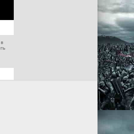
 в
ить