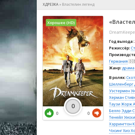
🎲 Игра
ХДРЕЗКА
»
Властелин легенд
🎙 Концерт
👫 Мелод
«Властел
Хорошее (HD)
🕺 Мюзик
DreamKeepe
👨‍💻 Реал
🎤 Ток-шо
Год выхода:
🧙‍♀️ Фант
Режиссёр:
С
Производств
🏅 Церем
Германия
🇩
Жанр:
драма
В ролях:
Скот
Шелленберг
Уэстермен
У
Херман
Стив
Таузи
Жорж А
0
Белло
Эдди С
0
0
Тенейл Уиск
Хэррингтон
К
Чэсинг Хиз Х