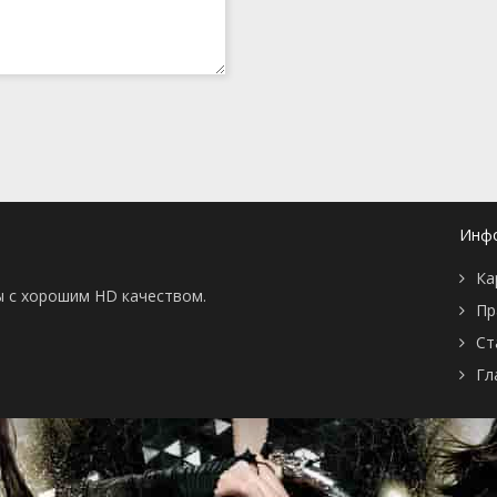
Инф
Ка
ы с хорошим HD качеством.
Пр
Ст
Гл