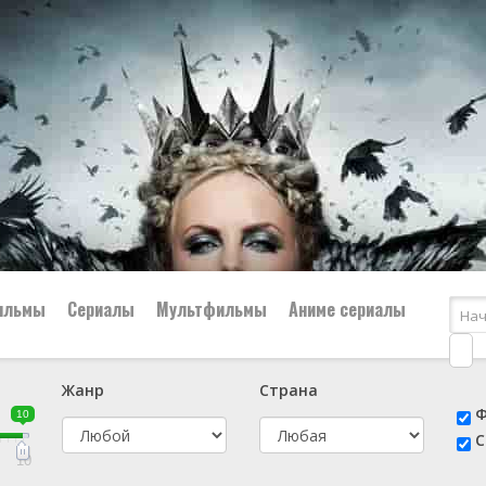
ильмы
Сериалы
Мультфильмы
Аниме сериалы
Жанр
Страна
е
📔 Биография
😎 Боевик
Ф
10
н
👨‍✈️ Военный
🕵️‍♂️ Детектив
С
й
📑 Документальный
😫 Драма
10