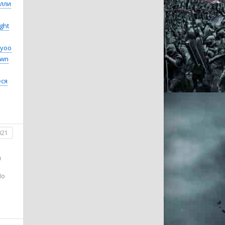
лли
ght
ayoo
Own
ся
021
ы
По