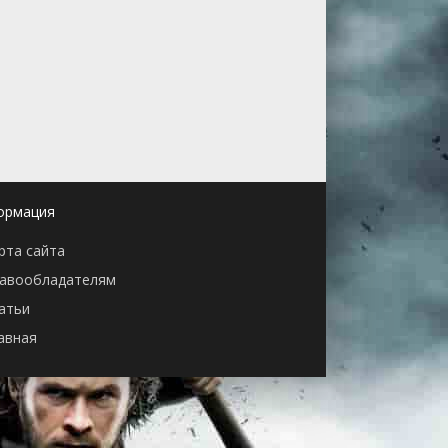
ормация
рта сайта
авообладателям
атьи
авная