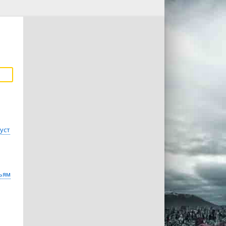
уст
ьям