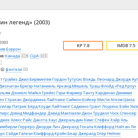
📖 История
🤪 Комедия
🎥 Короткометражка
🔪 Криминал
рама
🎼 Музыка
🧚‍♀️ Мультфильм
ин легенд» (2003)
л
👨‍💼 Новости
🎒 Приключения
r
ьное тв
👨‍👩‍👧‍👦 Семейный
⚽ Спорт
у
🤯 Триллер
😱 Ужасы
2003
7.8
7.5
астика
🤠 Фильм-нуар
🧝‍♂️ Фэнтези
тив Бэррон
о:
Канада
🇨🇦
США
🇺🇸
ония

😫
фэнтези
🧝‍♂️
т Граймз
Джил Бирмингем
Гордон Тутусис
Вождь Леонард Джордж
Ауг
Джонатан Брюэр
Натаниель Арканд
Мишель Траш
Флойд «Ред Кроу»
ильям Дэниелс
Майкл Грейес
Гэри Фармер
Танту Кардинал
Джимми
ен Страхан
Джорджина Лайтнинг
Саймон Бэйкер
Мисти Апхэм
Шила
гилар
Патрик Бёрд
Коуди Лайтнинг
Саджино Грант
Лоуренс Бэйн
Уил
пирс
Дэвид Мидфандер
Дэвид МакНалли
Джон Труделл
Чэск Спенсер
иджек
Алекс Райс
Дакота Хаус
Джеральдин Кимс
Стефен Хэйр
Аль
имбирли Герреро
Джордж Лич
Джералд Токала Клиффорд
Нэйтан Ли
орс
Сэйдж Галези
Клиффорд Крэйн Беар
Джералд Огер
Helmer