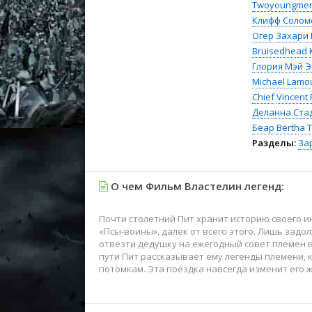
Twoyoungme
Клифф Солом
Огер
Захари 
Bruisedhead
Глория Мэй 
Michael Lamo
Chief
Vincent
Деланна Ста
Беар
Bertha 
Разделы:
За
О чем Фильм Властелин легенд:
Почти столетний Пит хранит историю своего ин
«Псы-воины», далек от всего этого. Лишь задо
отвезти дедушку на ежегодный совет племен в
пути Пит рассказывает ему легенды племени,
потомкам. Эта поездка навсегда изменит его ж