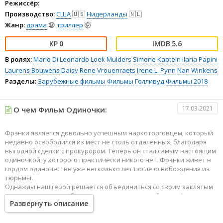
Режиссёр:
Производство:
США
🇺🇸
Нидерланды
🇳🇱
Жанр:
драма
😫
триллер
🤯
0
5.6
В ролях:
Mario Di Leonardo
Loek Mulders
Simone Kaptein
Ilaria Papini
Laurens Bouwens
Daisy
Rene Vrouenraets
Irene L. Pynn
Nan Winkens
Разделы:
Зарубежные фильмы
Фильмы
Голливуд
Фильмы 2018
17.03.2021
О чем Фильм Одиночки:
Фрэнки является довольно успешным наркоторговцем, который
недавно освободился из мест не столь отдаленных, благодаря
выгодной сделки с прокурором. Теперь он стал самым настоящим
одиночкой, у которого практически никого нет. Фрэнки живет в
гордом одиночестве уже несколько лет после освобождения из
тюрьмы.
Однажды наш герой решается объединиться со своим заклятым
врагом для того, чтобы достигнут поставленной цели. А вот
Развернуть описание
удастся ли это бывшему наркобарону остается большим
вопросом. И ответ на него очень неоднозначный и
непредсказуемый.