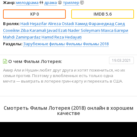
Жанр:
мелодрама
👫
драма
😫
триллер
🤯
0
5.6
В ролях:
Hadi Hejazifar
Alireza Ostadi
Хамид Фаранеджад
Саед
Сохейли
Ziba Karamali
Javad Ezati
Nader Soleymani
Махса Багери
Mahdi Zaminpardaz
Hamid Reza Hedayati
Разделы:
Зарубежные фильмы
Фильмы
Фильмы 2018
19.03.2021
О чем Фильм Лотерея:
Амир Али и Нушин любят друг друга и хотят пожениться, но их
семьи против. Поэтому у влюбленных есть только одна
мечта — выиграть в лотерее грин-карту и переехать в США.
Смотреть Фильм Лотерея (2018) онлайн в хорошем
качестве