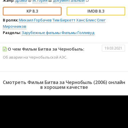
Жанр:
драма
😫
история
📖
документальный
📑
8.3
8.3
В ролях:
Михаил Горбачев
Тим Биркетт
Ханс Бликс
Олег
Мирочников
Разделы:
Зарубежные фильмы
Фильмы
Голливуд
19.03.2021
О чем Фильм Битва за Чернобыль:
Об аварии на Чернобыльской АЭС.
Смотреть Фильм Битва за Чернобыль (2006) онлайн
в хорошем качестве