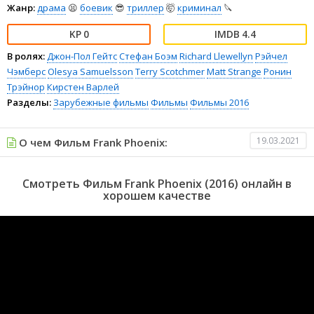
Жанр:
драма
😫
боевик
😎
триллер
🤯
криминал
🔪
0
4.4
В ролях:
Джон-Пол Гейтс
Стефан Боэм
Richard Llewellyn
Рэйчел
Чэмберс
Olesya Samuelsson
Terry Scotchmer
Matt Strange
Ронин
Трэйнор
Кирстен Варлей
Разделы:
Зарубежные фильмы
Фильмы
Фильмы 2016
19.03.2021
О чем Фильм Frank Phoenix:
Смотреть Фильм Frank Phoenix (2016) онлайн в
хорошем качестве