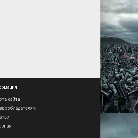
ормация
рта сайта
авообладателям
атьи
авная