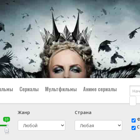
ильмы
Сериалы
Мультфильмы
Аниме сериалы
Жанр
Страна
е
📔 Биография
😎 Боевик
Ф
10
н
👨‍✈️ Военный
🕵️‍♂️ Детектив
С
й
📑 Документальный
😫 Драма
10