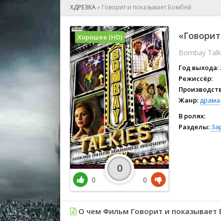
🎲 Игра
ХДРЕЗКА
»
Говорит и показывает Бомбей
🎙 Концерт
👫 Мелод
«Говорит
Хорошее (HD)
🕺 Мюзик
Bombay Talk
👨‍💻 Реал
🎤 Ток-шо
Год выхода:
🧙‍♀️ Фант
Режиссёр:
Производств
🏅 Церем
Жанр:
драма
В ролях:
Разделы:
За
0
0
0
О чем Фильм Говорит и показывает 