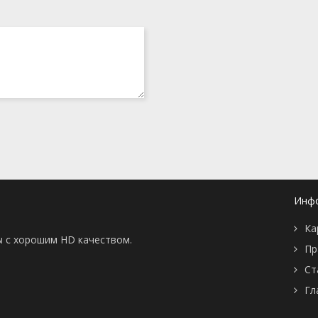
Инф
Ка
ы с хорошим HD качеством.
Пр
Ст
Гл