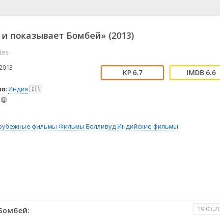
📖 История
🤪 Комедия
🎥 Короткометражка
🔪 Криминал
рама
🎼 Музыка
🧚‍♀️ Мультфильм
 и показывает Бомбей» (2013)
л
👨‍💼 Новости
🎒 Приключения
ies
ьное тв
👨‍👩‍👧‍👦 Семейный
⚽ Спорт
у
🤯 Триллер
😱 Ужасы
2013
6.7
6.6
астика
🤠 Фильм-нуар
🧝‍♂️ Фэнтези
о:
Индия
🇮🇳
ония
😫
рубежные фильмы
Фильмы
Болливуд
Индийские фильмы
19.03.2
Бомбей: