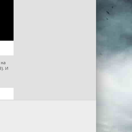
на
). И